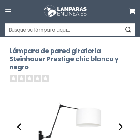
Saltar
al
contenido
Buscar
por:
Lámpara de pared giratoria
Steinhauer Prestige chic blanco y
negro