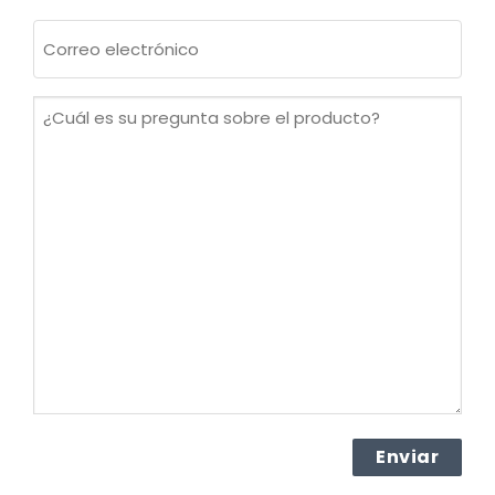
Apellidos
Correo
electrónico
(Obligatorio)
¿Cuál
es
su
pregunta
sobre
el
producto?
(Obligatorio)