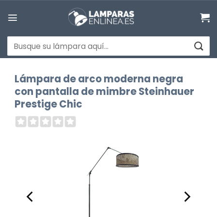
Saltar
al
contenido
Buscar
por:
Lámpara de arco moderna negra
con pantalla de mimbre Steinhauer
Prestige Chic