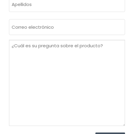
Apellidos
Correo
electrónico
(Obligatorio)
¿Cuál
es
su
pregunta
sobre
el
producto?
(Obligatorio)