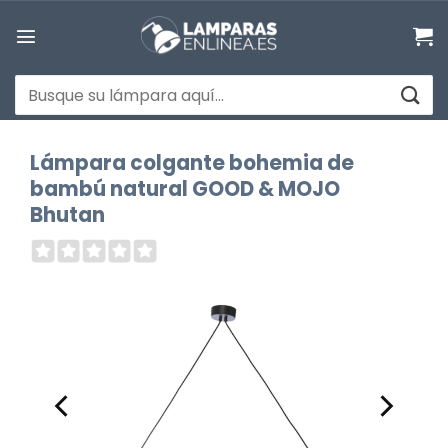
Saltar
al
contenido
Buscar
por:
Lámpara colgante bohemia de
bambú natural GOOD & MOJO
Bhutan