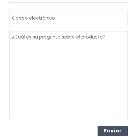
Apellidos
Correo
electrónico
(Obligatorio)
¿Cuál
es
su
pregunta
sobre
el
producto?
(Obligatorio)