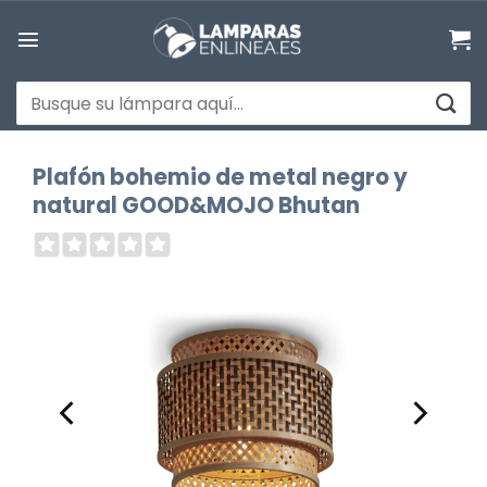
Saltar
al
contenido
Buscar
por:
Plafón bohemio de metal negro y
natural GOOD&MOJO Bhutan