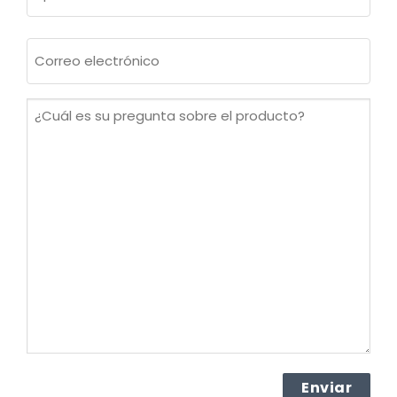
Apellidos
Correo
electrónico
(Obligatorio)
¿Cuál
es
su
pregunta
sobre
el
producto?
(Obligatorio)