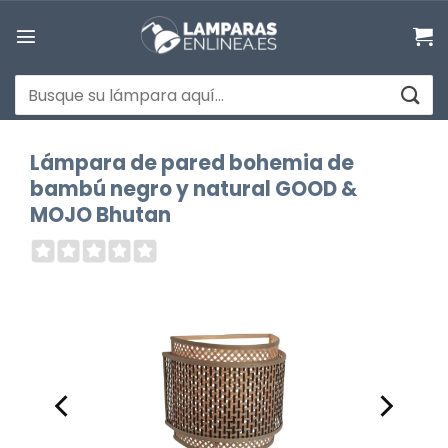
Saltar
al
contenido
Buscar
por:
Lámpara de pared bohemia de
bambú negro y natural GOOD &
MOJO Bhutan