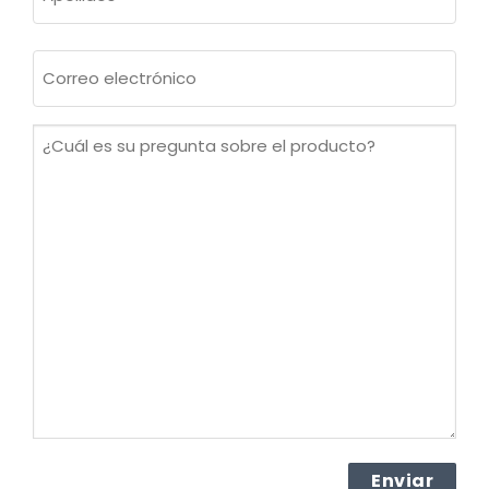
Apellidos
Correo
electrónico
(Obligatorio)
¿Cuál
es
su
pregunta
sobre
el
producto?
(Obligatorio)