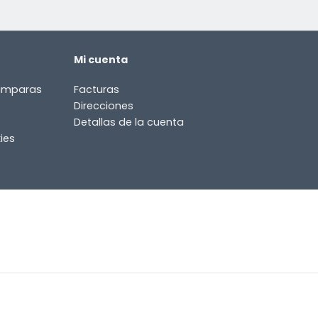
Mi cuenta
lámparas
Facturas
Direcciones
Detallas de la cuenta
ies