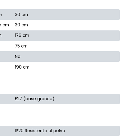
m
30 cm
n cm
30 cm
m
176 cm
75 cm
No
190 cm
E27 (base grande)
IP20 Resistente al polvo