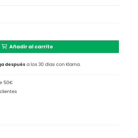
natural/negra de doble pantalla L GOOD & MOJO Bhutan
Añadir al carrito
ga después
a los 30 días con Klarna.
de 50€
clientes