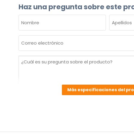
Haz una pregunta sobre este pr
NOMBRE
(OBLIGATORIO)
Nombre
Apellidos
Correo
electrónico
(Obligatorio)
¿Cuál
es
su
pregunta
sobre
Más especificaciones del pr
el
producto?
(Obligatorio)