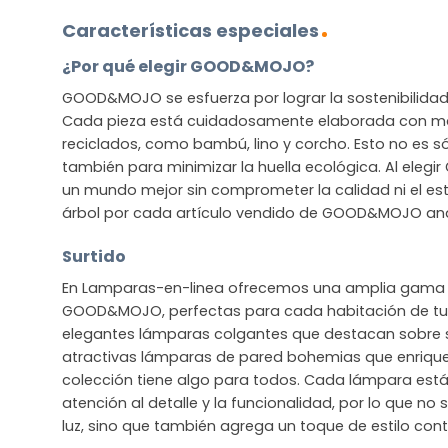
Características especiales
¿Por qué elegir GOOD&MOJO?
GOOD&MOJO se esfuerza por lograr la sostenibilidad s
Cada pieza está cuidadosamente elaborada con mat
reciclados, como bambú, lino y corcho. Esto no es sól
también para minimizar la huella ecológica. Al ele
un mundo mejor sin comprometer la calidad ni el est
árbol por cada artículo vendido de GOOD&MOJO and 
Surtido
En Lamparas-en-linea ofrecemos una amplia gama 
GOOD&MOJO, perfectas para cada habitación de tu 
elegantes lámparas colgantes que destacan sobre
atractivas lámparas de pared bohemias que enriquec
colección tiene algo para todos. Cada lámpara est
atención al detalle y la funcionalidad, por lo que no
luz, sino que también agrega un toque de estilo co