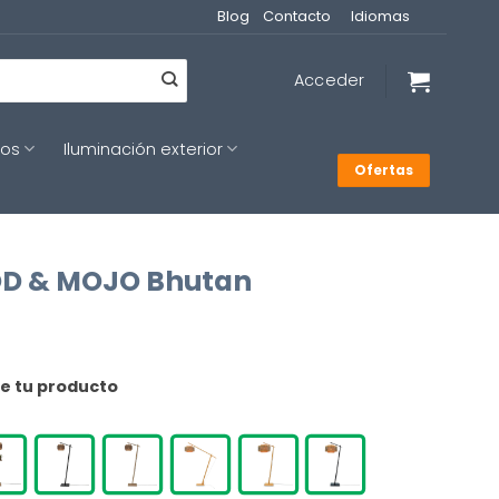
Blog
Contacto
Idiomas
Acceder
cos
Iluminación exterior
Ofertas
OOD & MOJO Bhutan
de tu producto