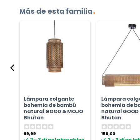
Más de esta familia
Incluido por defecto
Instrucciones en diferentes idiomas
Etiqueta energética
¿TIENES ALGUNA PREGUNTA?
Contáctenos. Puede comunicarse con nosotros p
Lámpara colgante
Lámpara colg
correo electrónico a
info@lamparas-en-linea.es
.
al
bohemia de bambú
bohemia de 
n
natural GOOD & MOJO
natural GOOD
Bhutan
Bhutan
89,99
159,00
les
2 - 3 días laborables
2 - 3 días l