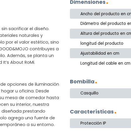
Dimensiones
Ancho del producto en c
Diámetro del producto e
in sacrificar el diseño.
Altura del producto en c
eriales naturales y
o por el valor estético, sino
longitud del producto
gir GOOD&MOJO contribuyes a
Ajustabilidad en cm
ilo. Además, se planta un
It’s About RoMi.
Longitud del cable en cm
Bombilla
de opciones de iluminación
hogar u oficina. Desde
Casquillo
 su mesa de comedor hasta
en su interior, nuestra
Características
á diseñada prestando
 solo agrega una fuente de
Protección IP
ntemporáneo a su entorno.