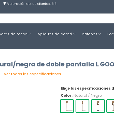
Valoración de los clientes: 8,8
aras de mesa
Apliques de pared
Plafones
Fo
ural/negra de doble pantalla L G
Ver todas las especificaciones
Elige las especificaciones 
Color:
Natural / Negro