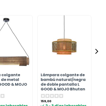
 colgante
Lámpara colgante de
 de metal
bambú natural/negra
 GOOD & MOJO
de doble pantalla L
GOOD & MOJO Bhutan
159,00
días laborables
2 - 3 días laborables