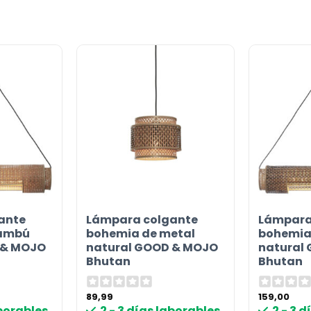
or
ante
Lámpara colgante
Lámpara
bambú
bohemia de metal
bohemia
 & MOJO
natural GOOD & MOJO
natural
Bhutan
Bhutan
89,99
159,00
aborables
2 - 3 días laborables
2 - 3 