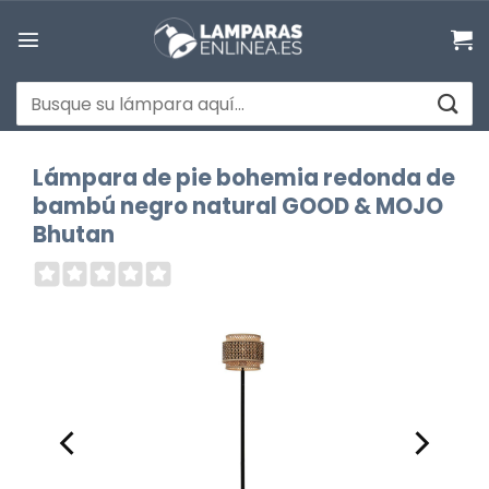
Saltar
al
contenido
Buscar
por:
Lámpara de pie bohemia redonda de
bambú negro natural GOOD & MOJO
Bhutan