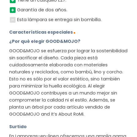
Tiene un casquillo E27.
Garantía de dos años.
Esta lámpara se entrega sin bombilla.
Características especiales
¿Por qué elegir GOOD&MOJO?
GOOD&MOJO se esfuerza por lograr la sostenibilidad
sin sacrificar el diseño. Cada pieza está
cuidadosamente elaborada con materiales
naturales y reciclados, como bambú, lino y corcho.
Esto no es sólo por el valor estético, sino también
para minimizar la huella ecológica. Al elegir
GOOD&MOJO contribuyes a un mundo mejor sin
comprometer la calidad ni el estilo. Además, se
planta un árbol por cada artículo vendido de
GOOD&MOJO and It’s About RoMi.
Surtido
En Lamparas-en-linea ofrecemos una amplia gama