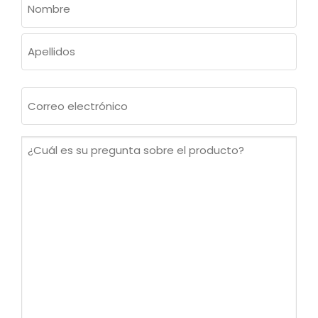
(OBLIGATORIO)
Nombre
Apellidos
Correo
electrónico
(Obligatorio)
¿Cuál
es
su
pregunta
sobre
el
producto?
(Obligatorio)