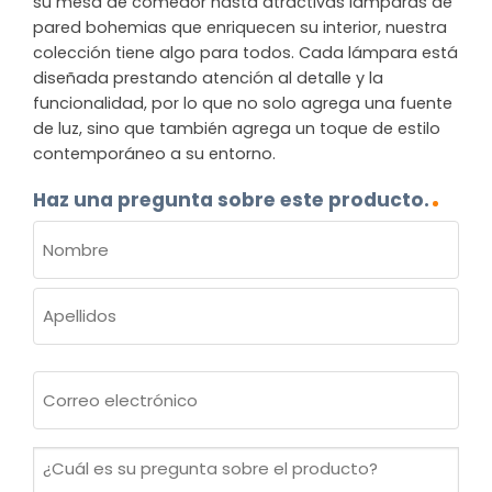
su mesa de comedor hasta atractivas lámparas de
pared bohemias que enriquecen su interior, nuestra
colección tiene algo para todos. Cada lámpara está
diseñada prestando atención al detalle y la
funcionalidad, por lo que no solo agrega una fuente
de luz, sino que también agrega un toque de estilo
contemporáneo a su entorno.
Haz una pregunta sobre este producto.
NOMBRE
(OBLIGATORIO)
Nombre
Apellidos
Correo
electrónico
(Obligatorio)
¿Cuál
es