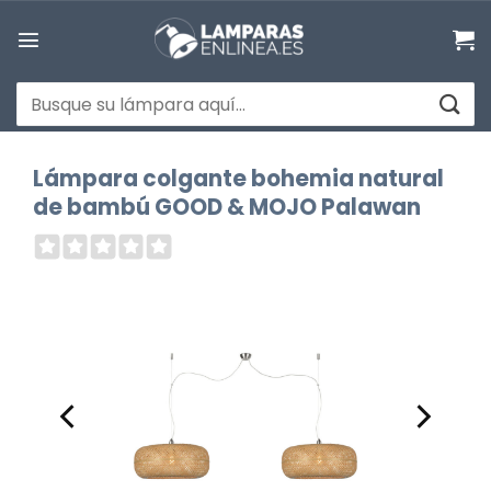
Saltar
al
contenido
Buscar
por:
Lámpara colgante bohemia natural
de bambú GOOD & MOJO Palawan