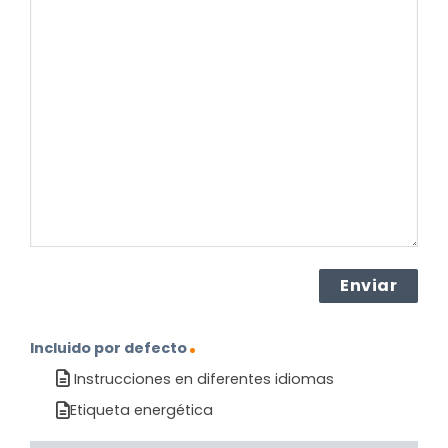
su
pregunta
sobre
el
producto?
(Obligatorio)
Incluido por defecto
Instrucciones en diferentes idiomas
Etiqueta energética