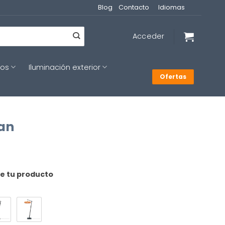
Blog
Contacto
Idiomas
Acceder
cos
Iluminación exterior
Ofertas
an
de tu producto