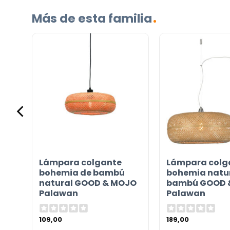
Más de esta familia
Incluido por defecto
Instrucciones en diferentes idiomas
Etiqueta energética
¿TIENES ALGUNA PREGUNTA?
Contáctenos. Puede comunicarse con nosotros p
ro
Lámpara colgante
Lámpara colg
correo electrónico a
info@lamparas-en-linea.es
.
bohemia de bambú
bohemia natur
an
natural GOOD & MOJO
bambú GOOD 
Palawan
Palawan
109,00
189,00
les