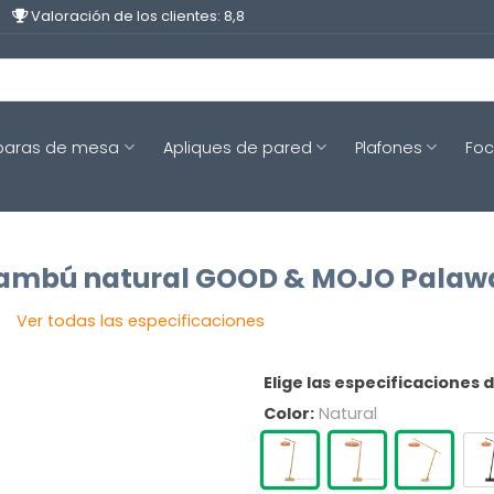
Valoración de los clientes: 8,8
aras de mesa
Apliques de pared
Plafones
Fo
bambú natural GOOD & MOJO Palaw
Ver todas las especificaciones
Elige las especificaciones 
Color:
Natural