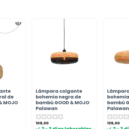
or
ante
Lámpara colgante
Lámpara
al de
bohemia negra de
bohemia
& MOJO
bambú GOOD & MOJO
bambú 
Palawan
Palawan
109,00
139,00
2 - 3 días laborables
2 - 3 