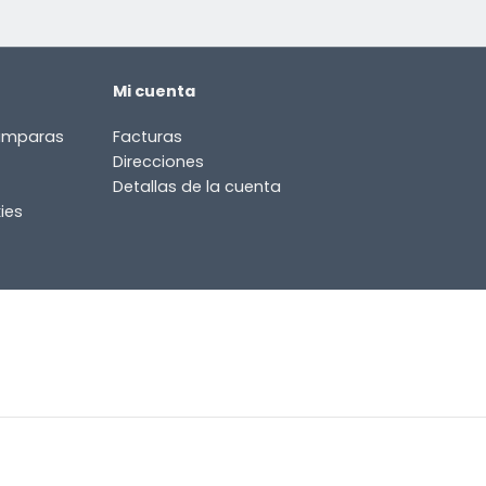
Mi cuenta
lámparas
Facturas
Direcciones
Detallas de la cuenta
ies