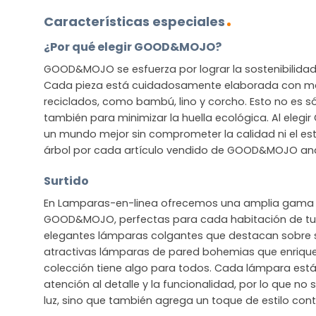
Características especiales
¿Por qué elegir GOOD&MOJO?
GOOD&MOJO se esfuerza por lograr la sostenibilidad s
Cada pieza está cuidadosamente elaborada con mat
reciclados, como bambú, lino y corcho. Esto no es sól
también para minimizar la huella ecológica. Al ele
un mundo mejor sin comprometer la calidad ni el est
árbol por cada artículo vendido de GOOD&MOJO and 
Surtido
En Lamparas-en-linea ofrecemos una amplia gama 
GOOD&MOJO, perfectas para cada habitación de tu 
elegantes lámparas colgantes que destacan sobre
atractivas lámparas de pared bohemias que enriquec
colección tiene algo para todos. Cada lámpara est
atención al detalle y la funcionalidad, por lo que no
luz, sino que también agrega un toque de estilo co