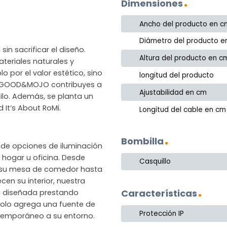
Dimensiones
Ancho del producto en c
Diámetro del producto e
in sacrificar el diseño.
Altura del producto en c
eriales naturales y
o por el valor estético, sino
longitud del producto
gir GOOD&MOJO contribuyes a
Ajustabilidad en cm
ilo. Además, se planta un
It’s About RoMi.
Longitud del cable en cm
Bombilla
de opciones de iluminación
hogar u oficina. Desde
Casquillo
 su mesa de comedor hasta
en su interior, nuestra
Características
á diseñada prestando
 solo agrega una fuente de
Protección IP
ntemporáneo a su entorno.