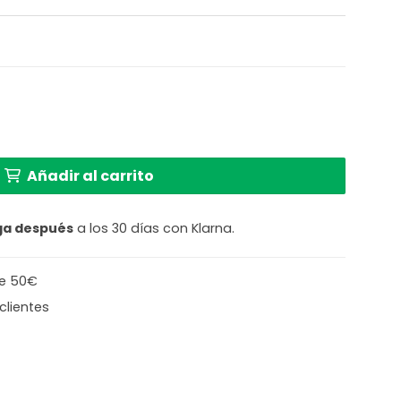
de bambú natural GOOD & MOJO Palawan cantidad
Añadir al carrito
ga después
a los 30 días con Klarna.
de 50€
clientes