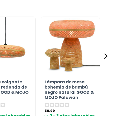
 colgante
Lámpara de mesa
 redonda de
bohemia de bambú
GOOD & MOJO
negro natural GOOD &
MOJO Palawan
59,99
días laborables
2 - 3 días laborables