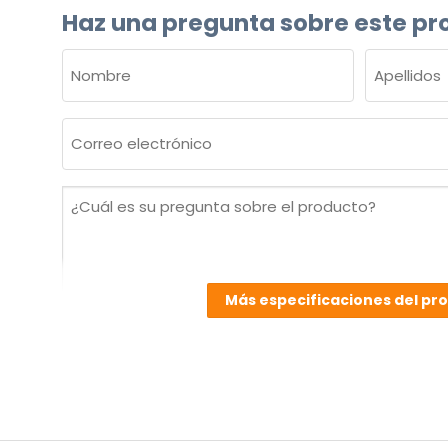
Haz una pregunta sobre este pr
NOMBRE
(OBLIGATORIO)
Nombre
Apellidos
Correo
electrónico
(Obligatorio)
¿Cuál
es
su
pregunta
sobre
Más especificaciones del pr
el
producto?
(Obligatorio)