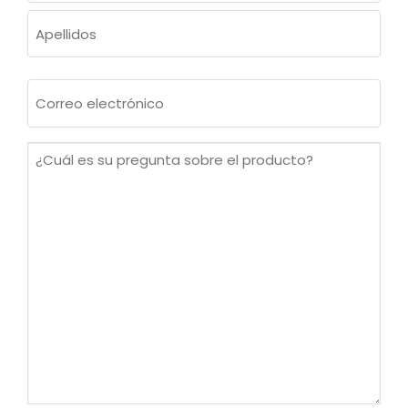
Nombre
Apellidos
Correo
electrónico
(Obligatorio)
¿Cuál
es
su
pregunta
sobre
el
producto?
(Obligatorio)