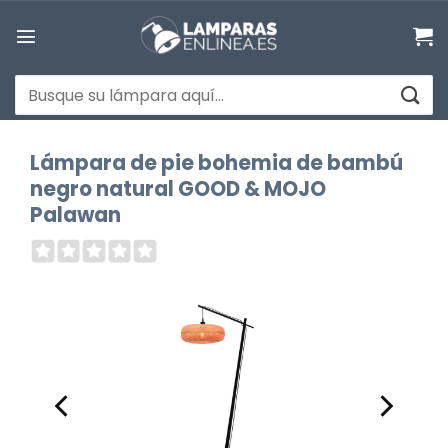
Saltar
al
contenido
Buscar
por:
Lámpara de pie bohemia de bambú
negro natural GOOD & MOJO
Palawan