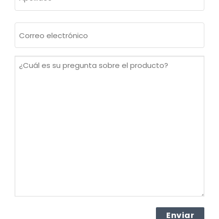
Apellidos
Correo
electrónico
(Obligatorio)
¿Cuál
es
su
pregunta
sobre
el
producto?
(Obligatorio)