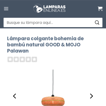
Saltar
al
contenido
Buscar
por:
Lámpara colgante bohemia de
bambú natural GOOD & MOJO
Palawan