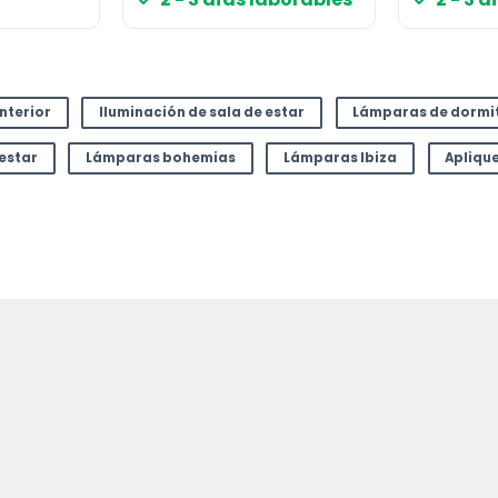
interior
Iluminación de sala de estar
Lámparas de dormi
 estar
Lámparas bohemias
Lámparas Ibiza
Apliqu