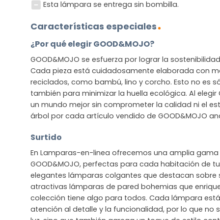
Esta lámpara se entrega sin bombilla.
Características especiales
¿Por qué elegir GOOD&MOJO?
GOOD&MOJO se esfuerza por lograr la sostenibilidad s
Cada pieza está cuidadosamente elaborada con mat
reciclados, como bambú, lino y corcho. Esto no es sól
también para minimizar la huella ecológica. Al ele
un mundo mejor sin comprometer la calidad ni el est
árbol por cada artículo vendido de GOOD&MOJO and 
Surtido
En Lamparas-en-linea ofrecemos una amplia gama 
GOOD&MOJO, perfectas para cada habitación de tu 
elegantes lámparas colgantes que destacan sobre
atractivas lámparas de pared bohemias que enriquec
colección tiene algo para todos. Cada lámpara est
atención al detalle y la funcionalidad, por lo que no