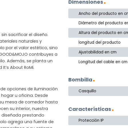
Dimensiones
Ancho del producto en c
Diámetro del producto e
Altura del producto en c
in sacrificar el diseño.
eriales naturales y
longitud del producto
o por el valor estético, sino
Ajustabilidad en cm
gir GOOD&MOJO contribuyes a
ilo. Además, se planta un
Longitud del cable en cm
It’s About RoMi.
Bombilla
de opciones de iluminación
Casquillo
hogar u oficina. Desde
 su mesa de comedor hasta
Características
en su interior, nuestra
á diseñada prestando
Protección IP
 solo agrega una fuente de