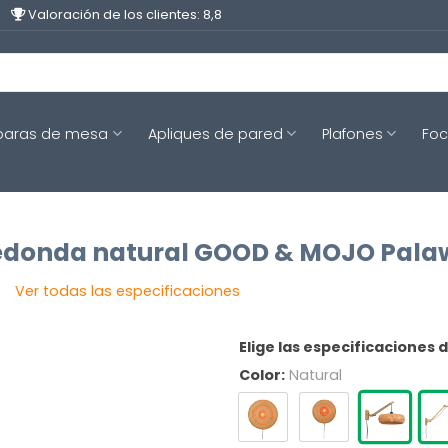
Valoración de los clientes: 8,8
aras de mesa
Apliques de pared
Plafones
Fo
edonda natural GOOD & MOJO Pal
Ver todas las especificaciones
Elige las especificaciones 
Color:
Natural