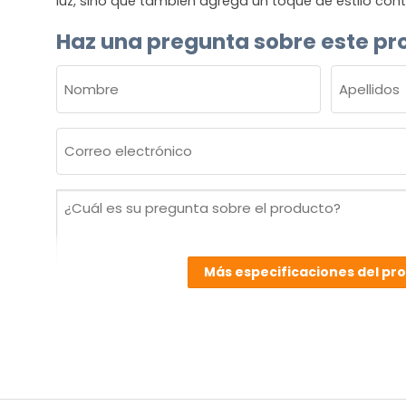
luz, sino que también agrega un toque de estilo co
Haz una pregunta sobre este pr
NOMBRE
(OBLIGATORIO)
Nombre
Apellidos
Correo
electrónico
(Obligatorio)
¿Cuál
es
su
pregunta
Más especificaciones del pr
sobre
el
producto?
(Obligatorio)