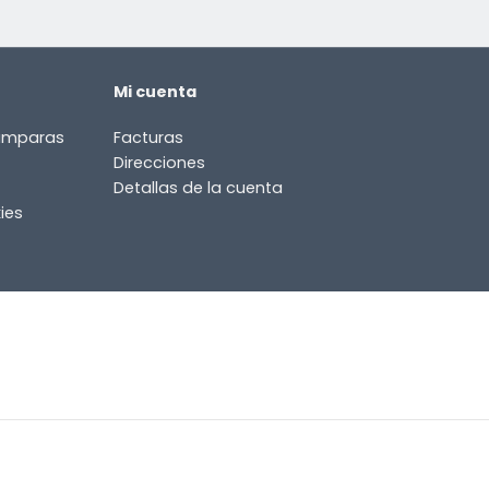
Mi cuenta
lámparas
Facturas
Direcciones
Detallas de la cuenta
ies