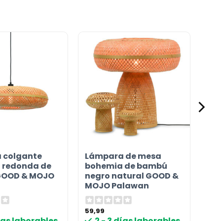
 colgante
Lámpara de mesa
 redonda de
bohemia de bambú
GOOD & MOJO
negro natural GOOD &
MOJO Palawan
59,99
días laborables
2 - 3 días laborables