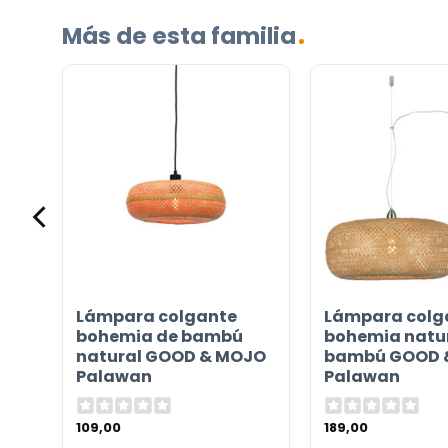
Más de esta familia
Incluido por defecto
Instrucciones en diferentes idiomas
Etiqueta energética
¿TIENES ALGUNA PREGUNTA?
ro
Lámpara colgante
Lámpara colg
Contáctenos. Puede comunicarse con nosotros p
bohemia de bambú
bohemia natur
an
natural GOOD & MOJO
bambú GOOD 
correo electrónico a
info@lamparas-en-linea.es
.
Palawan
Palawan
109,00
189,00
les