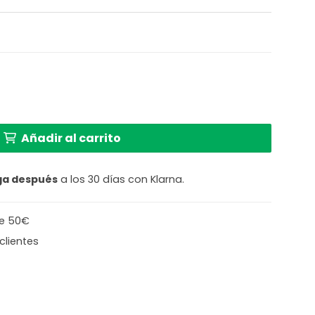
a redonda natural GOOD & MOJO Palawan cantidad
Añadir al carrito
ga después
a los 30 días con Klarna.
de 50€
clientes