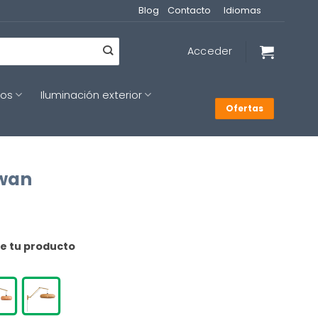
Blog
Contacto
Idiomas
Acceder
cos
Iluminación exterior
Ofertas
awan
de tu producto