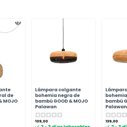
ante
Lámpara colgante
Lámpara
or
al de
bohemia negra de
bohemia
& MOJO
bambú GOOD & MOJO
bambú 
Palawan
Palawan
109,00
139,00
2 - 3 días laborables
2 - 3 