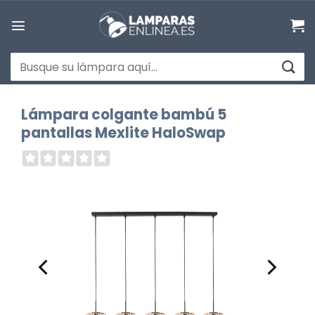
Saltar
al
contenido
Buscar
por:
Lámpara colgante bambú 5
pantallas Mexlite HaloSwap