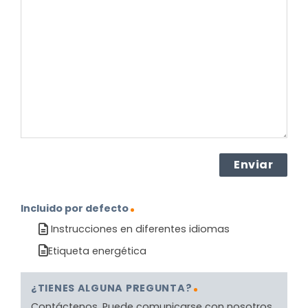
sobre
el
producto?
(Obligatorio)
Incluido por defecto
Instrucciones en diferentes idiomas
Etiqueta energética
¿TIENES ALGUNA PREGUNTA?
Contáctenos. Puede comunicarse con nosotros