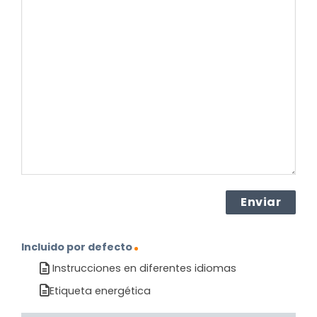
su
pregunta
sobre
el
producto?
(Obligatorio)
Incluido por defecto
Instrucciones en diferentes idiomas
Etiqueta energética