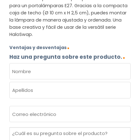
para un portalámparas E27. Gracias a la compacta
caja de techo (Ø 10 cm x H 2,5 cm), puedes montar
la lámpara de manera ajustada y ordenada. Una
base creativa y fácil de usar de la versátil serie
HaloSwap.
Ventajas y desventajas
Haz una pregunta sobre este producto.
NOMBRE
(OBLIGATORIO)
Nombre
Apellidos
Correo
electrónico
(Obligatorio)
¿Cuál
es