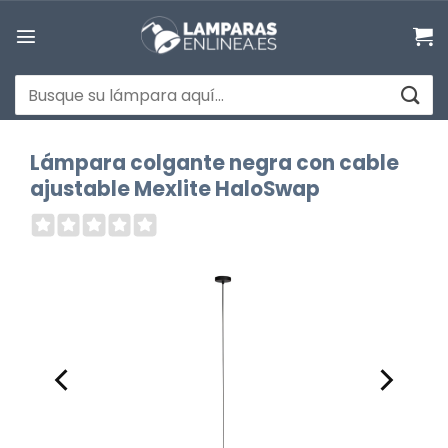
Saltar
al
contenido
Buscar
por:
Lámpara colgante negra con cable
ajustable Mexlite HaloSwap