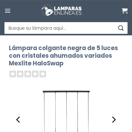
Saltar
al
contenido
Buscar
por:
Lámpara colgante negra de 5 luces
con cristales ahumados variados
Mexlite HaloSwap