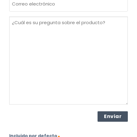
electrónico
(Obligatorio)
¿Cuál
es
su
pregunta
sobre
el
producto?
(Obligatorio)
Incluido por defecto