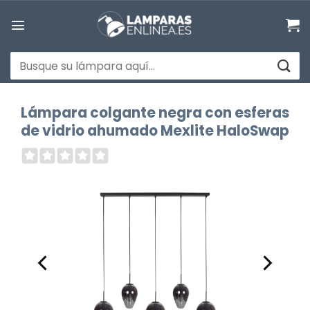
Saltar
al
contenido
Buscar
por:
Lámpara colgante negra con esferas
de vidrio ahumado Mexlite HaloSwap