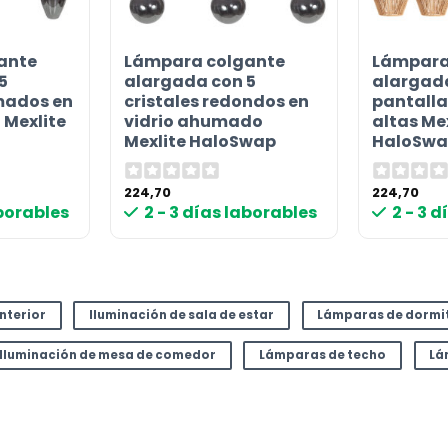
ante
Lámpara colgante
Lámpara
5
alargada con 5
alargada
mados en
cristales redondos en
pantalla
 Mexlite
vidrio ahumado
altas Me
Mexlite HaloSwap
HaloSwa
224,70
224,70
aborables
2 - 3 días laborables
2 - 3 
interior
Iluminación de sala de estar
Lámparas de dormi
Iluminación de mesa de comedor
Lámparas de techo
Lá