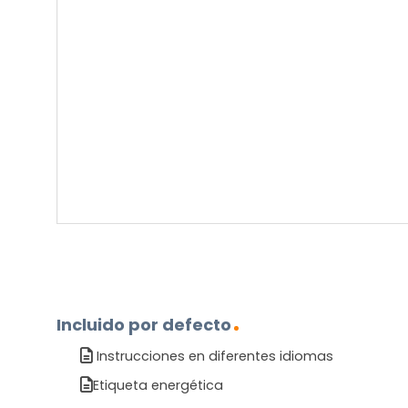
su
pregunta
sobre
el
producto?
(Obligatorio)
Incluido por defecto
Instrucciones en diferentes idiomas
Etiqueta energética