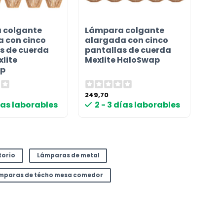
 colgante
Lámpara colgante
 con cinco
alargada con cinco
s de cuerda
pantallas de cuerda
xlite
Mexlite HaloSwap
p
249,70
días laborables
2 - 3 días laborables
torio
Lámparas de metal
mparas de técho mesa comedor