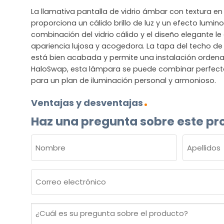
La llamativa pantalla de vidrio ámbar con textura en 
proporciona un cálido brillo de luz y un efecto lumin
combinación del vidrio cálido y el diseño elegante l
apariencia lujosa y acogedora. La tapa del techo de
está bien acabada y permite una instalación ordena
HaloSwap, esta lámpara se puede combinar perfec
para un plan de iluminación personal y armonioso.
Ventajas y desventajas
Haz una pregunta sobre este pr
NOMBRE
(OBLIGATORIO)
Nombre
Apellidos
Correo
electrónico
(Obligatorio)
¿Cuál
es