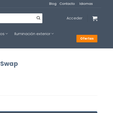
Blog
Contacto
Idiomas
Acceder
cos
Iluminación exterior
Ofertas
loSwap