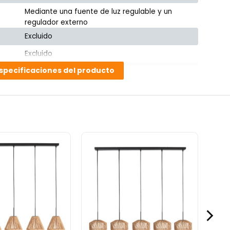
Mediante una fuente de luz regulable y un
regulador externo
Excluido
Excluido
specificaciones del producto
No
Cocina, Comedor, Dormitorio, Oficina (en casa),
Pasillo, Sala de estar, WC
120585