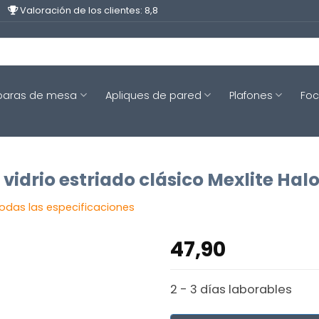
Valoración de los clientes: 8,8
aras de mesa
Apliques de pared
Plafones
Fo
idrio estriado clásico Mexlite Ha
todas las especificaciones
47,90
2 - 3 días laborables