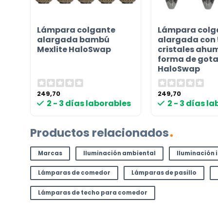
Lámpara colgante
Lámpara colg
 de
alargada bambú
alargada con 
Mexlite HaloSwap
cristales ahu
forma de gota
HaloSwap
249,70
249,70
les
2 - 3 días laborables
2 - 3 días l
Productos relacionados
Marcas
Iluminación ambiental
Iluminación 
Lámparas de comedor
Lámparas de pasillo
Lámparas de techo para comedor