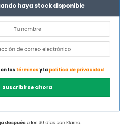
ando haya stock disponible
con los
términos
y la
política de privacidad
ga después
a los 30 días con Klarna.