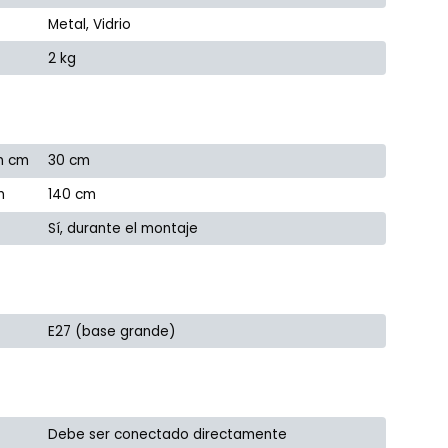
Metal, Vidrio
2 kg
n cm
30 cm
m
140 cm
Sí, durante el montaje
E27 (base grande)
Debe ser conectado directamente