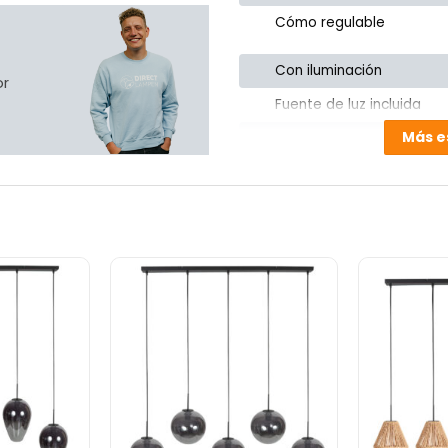
Cómo regulable
Con iluminación
or
Fuente de luz incluida
Más e
Cable incluido
Espacio habitable
Product ID