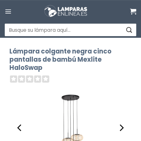
Saltar
al
contenido
Buscar
por:
Lámpara colgante negra cinco
pantallas de bambú Mexlite
HaloSwap