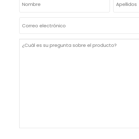
(OBLIGATORIO)
Nombre
Apellidos
Correo
electrónico
(Obligatorio)
¿Cuál
es
su
pregunta
sobre
el
producto?
(Obligatorio)