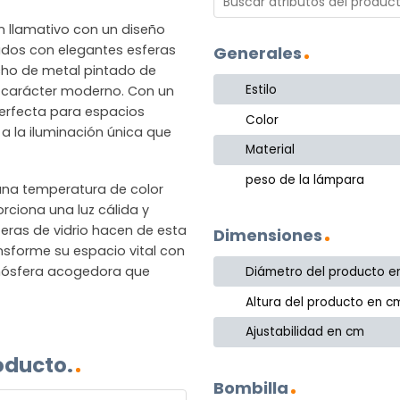
n llamativo con un diseño
ados con elegantes esferas
Generales
cho de metal pintado de
Estilo
 carácter moderno. Con un
erfecta para espacios
Color
 la iluminación única que
Material
peso de la lámpara
 una temperatura de color
rciona una luz cálida y
feras de vidrio hacen de esta
Dimensiones
ansforme su espacio vital con
tmósfera acogedora que
Diámetro del producto e
Altura del producto en c
Ajustabilidad en cm
oducto.
Bombilla