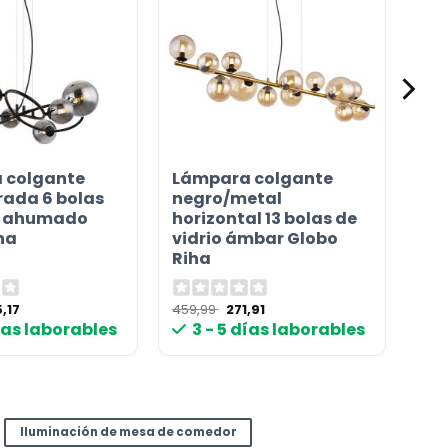
 colgante
Lámpara colgante
rada 6 bolas
negro/metal
io ahumado
horizontal 13 bolas de
ha
vidrio ámbar Globo
Riha
El
El
El
,17
459,99
271,91
cio
precio
precio
precio
días laborables
3 - 5 días laborables
ginal
actual
original
actual
:
es:
era:
es:
,99 €.
265,17 €.
459,99 €.
271,91 €.
Iluminación de mesa de comedor