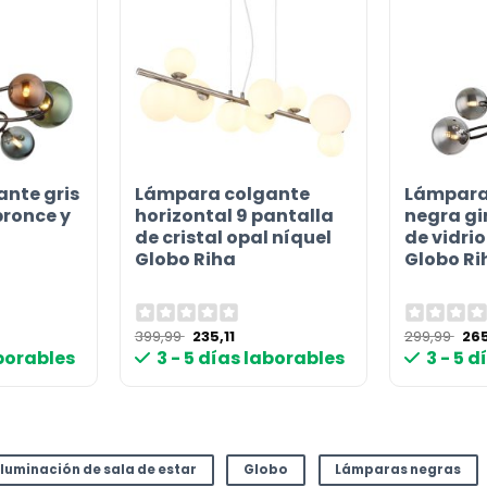
nte gris
Lámpara colgante
Lámpara
bronce y
horizontal 9 pantalla
negra gi
de cristal opal níquel
de vidr
Globo Riha
Globo Ri
El
El
El
399,99
235,11
299,99
265
cio
precio
precio
pre
aborables
3 - 5 días laborables
3 - 5 
ual
original
actual
ori
era:
es:
era
90 €.
399,99 €.
235,11 €.
299
Iluminación de sala de estar
Globo
Lámparas negras