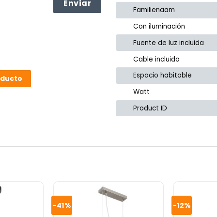
Familienaam
Con iluminación
Fuente de luz incluida
Cable incluido
Espacio habitable
oducto
Watt
Product ID
or
-41%
-12%