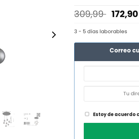
El
309,99
172,9
precio
origin
3 - 5 días laborables
era:
309,99
Correo cu
Estoy de acuerdo 