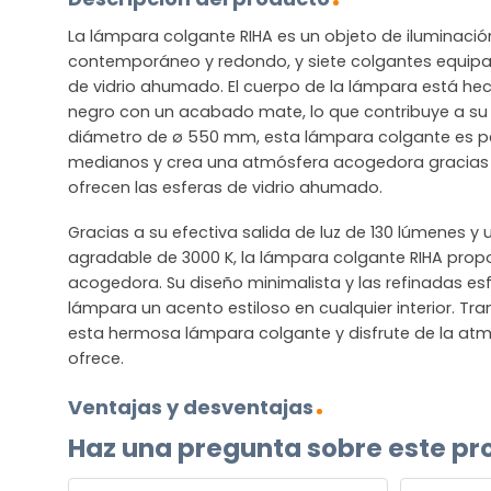
La lámpara colgante RIHA es un objeto de iluminació
contemporáneo y redondo, y siete colgantes equip
de vidrio ahumado. El cuerpo de la lámpara está he
negro con un acabado mate, lo que contribuye a su
diámetro de ø 550 mm, esta lámpara colgante es p
medianos y crea una atmósfera acogedora gracias a
ofrecen las esferas de vidrio ahumado.
Gracias a su efectiva salida de luz de 130 lúmenes y
agradable de 3000 K, la lámpara colgante RIHA propo
acogedora. Su diseño minimalista y las refinadas es
lámpara un acento estiloso en cualquier interior. Tr
esta hermosa lámpara colgante y disfrute de la a
ofrece.
Ventajas y desventajas
Haz una pregunta sobre este pr
NOMBRE