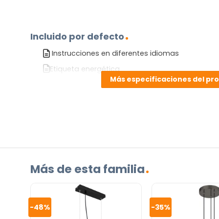
Incluido por defecto
Instrucciones en diferentes idiomas
Etiqueta energética
Más especificaciones del pr
¿TIENES ALGUNA PREGUNTA?
Contáctenos. Puede comunicarse con nosotros p
correo electrónico a
info@lamparas-en-linea.es
.
Más de esta familia
-48%
-35%