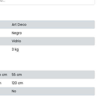
Art Deco
Negro
Vidrio
3 kg
n cm
55 cm
m
120 cm
No