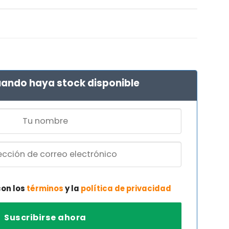
El
0
precio
al
actual
es:
 €.
172,90 €.
ando haya stock disponible
con los
términos
y la
política de privacidad