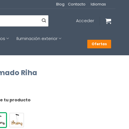
Blog
Contacto
Idiomas
Acceder
cos
Iluminación exterior
Ofertas
umado Riha
de tu producto