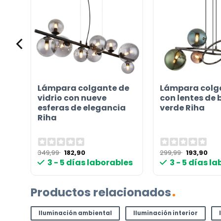
e
Lámpara colgante de
Lámpara colga
vidrio con nueve
con lentes de 
esferas de elegancia
verde Riha
Riha
El
El
El
El
349,99
182,90
299,99
193,90
precio
precio
precio
pre
les
3 - 5 días laborables
3 - 5 días l
original
actual
original
act
era:
es:
era:
es:
349,99 €.
182,90 €.
299,99 €.
193,
Productos relacionados
Iluminación ambiental
Iluminación interior