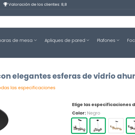
Valoración de los clientes: 8,8
aras de mesa
Apliques de pared
Plafones
Fo
n elegantes esferas de vidrio ah
odas las especificaciones
Elige las especificaciones 
Color:
Negro