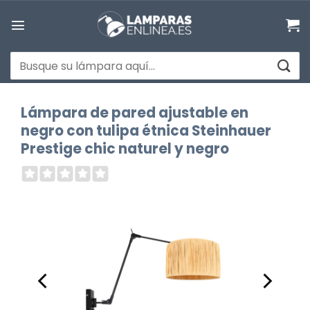
Saltar
al
contenido
Buscar
por:
Lámpara de pared ajustable en
negro con tulipa étnica Steinhauer
Prestige chic naturel y negro