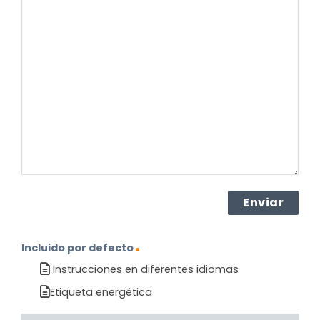
su
pregunta
sobre
el
producto?
(Obligatorio)
Incluido por defecto
Instrucciones en diferentes idiomas
Etiqueta energética