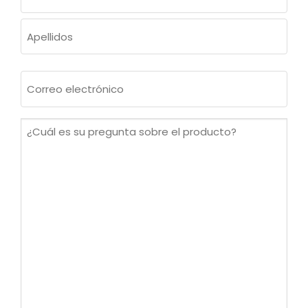
(OBLIGATORIO)
Nombre
Apellidos
Correo
electrónico
(Obligatorio)
¿Cuál
es
su
pregunta
sobre
el
producto?
(Obligatorio)