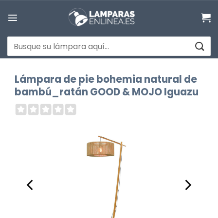
Saltar
al
contenido
Buscar
por:
Lámpara de pie bohemia natural de
bambú_ratán GOOD & MOJO Iguazu