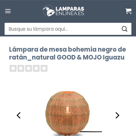
Saltar
al
contenido
Buscar
por:
Lámpara de mesa bohemia negro de
ratán_natural GOOD & MOJO Iguazu