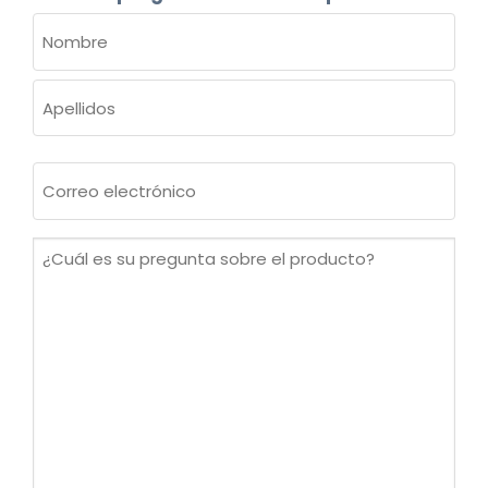
NOMBRE
(OBLIGATORIO)
Nombre
Apellidos
Correo
electrónico
(Obligatorio)
¿Cuál
es
su
pregunta
sobre
el
producto?
(Obligatorio)