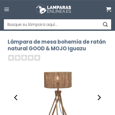
Saltar
al
contenido
Buscar
por:
Lámpara de mesa bohemia de ratán
natural GOOD & MOJO Iguazu