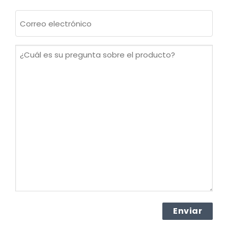
Apellidos
Correo
electrónico
(Obligatorio)
¿Cuál
es
su
pregunta
sobre
el
producto?
(Obligatorio)