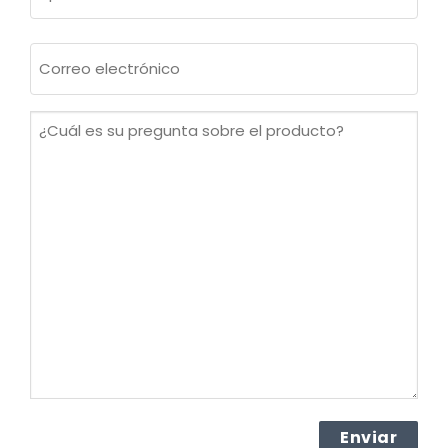
Apellidos
Correo
electrónico
(Obligatorio)
¿Cuál
es
su
pregunta
sobre
el
producto?
(Obligatorio)