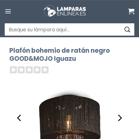
Saltar
al
contenido
Buscar
por:
Plafón bohemio de ratán negro
GOOD&MOJO Iguazu