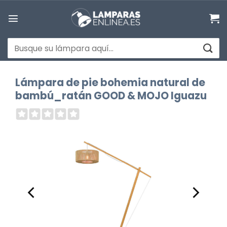
Saltar
al
contenido
Buscar
por:
Lámpara de pie bohemia natural de
bambú_ratán GOOD & MOJO Iguazu