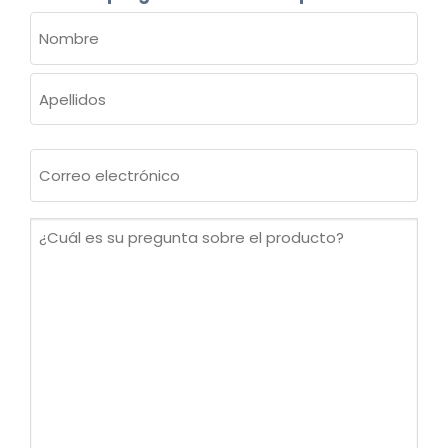
NOMBRE
(OBLIGATORIO)
Nombre
Apellidos
Correo
electrónico
(Obligatorio)
¿Cuál
es
su
pregunta
sobre
el
producto?
(Obligatorio)