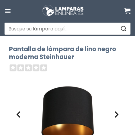
Saltar
al
contenido
Buscar
por:
Pantalla de lámpara de lino negro
moderna Steinhauer