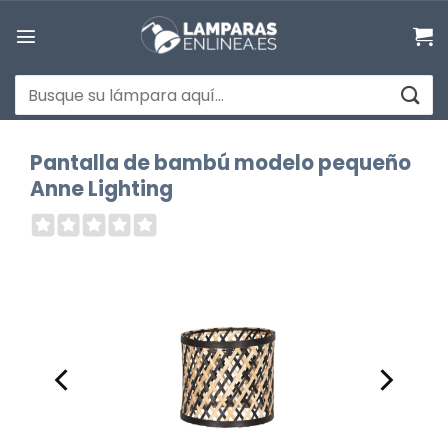
Saltar
al
contenido
Buscar
por:
Pantalla de bambú modelo pequeño
Anne Lighting