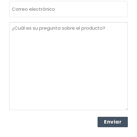
Correo
electrónico
(Obligatorio)
¿Cuál
es
su
pregunta
sobre
el
producto?
(Obligatorio)