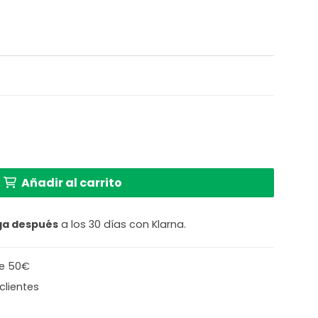
ura Abierta Anne Light cantidad
Añadir al carrito
ga después
a los 30 días con Klarna.
de 50€
clientes