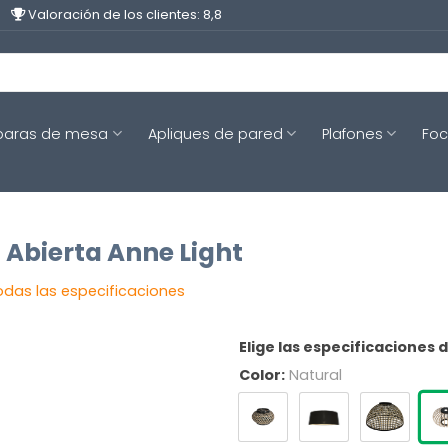
Valoración de los clientes: 8,8
aras de mesa
Apliques de pared
Plafones
Fo
 Abierta Anne Light
odas las especificaciones
Elige las especificaciones 
Color:
Natural