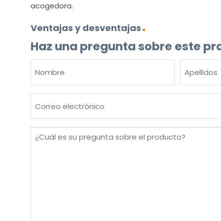
acogedora.
Ventajas y desventajas
Haz una pregunta sobre este pr
NOMBRE
(OBLIGATORIO)
Nombre
Apellidos
Correo
electrónico
(Obligatorio)
¿Cuál
es
su
pregunta
sobre
el
producto?
(Obligatorio)