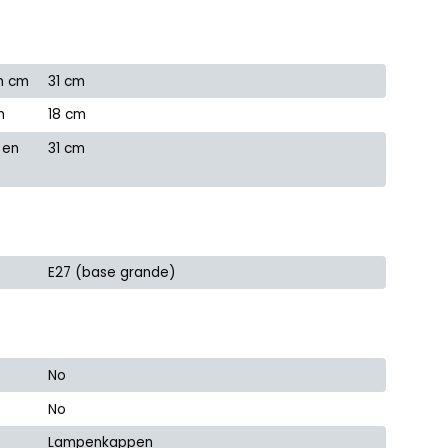
n cm
31 cm
m
18 cm
 en
31 cm
E27 (base grande)
No
No
Lampenkappen