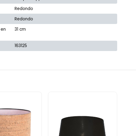
Redondo
Redondo
 en
31 cm
163125