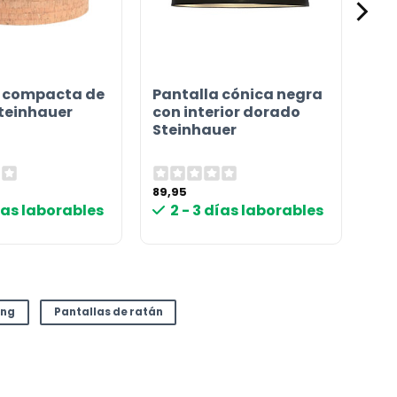
a compacta de
Pantalla cónica negra
teinhauer
con interior dorado
Steinhauer
89,95
días laborables
2 - 3 días laborables
ing
Pantallas de ratán