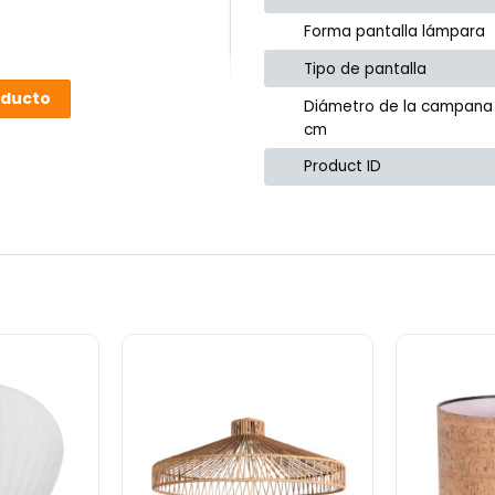
Forma pantalla lámpara
Tipo de pantalla
oducto
Diámetro de la campana
cm
Product ID
or