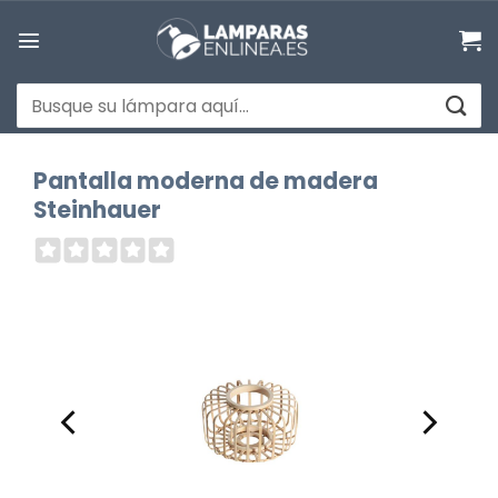
Saltar
al
contenido
Buscar
por:
Pantalla moderna de madera
Steinhauer