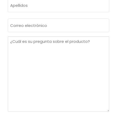
Nombre
Apellidos
Correo
electrónico
(Obligatorio)
¿Cuál
es
su
pregunta
sobre
el
producto?
(Obligatorio)