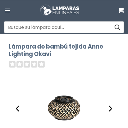
Saltar
al
contenido
Buscar
por:
Lámpara de bambú tejida Anne
Lighting Okavi