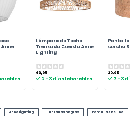
esa
Lámpara de Techo
Pantall
e Anne
Trenzada Cuerda Anne
corcho S
Lighting
69,95
39,95
aborables
2 - 3 días laborables
2 - 3 
Anne lighting
Pantallas negras
Pantallas de lino