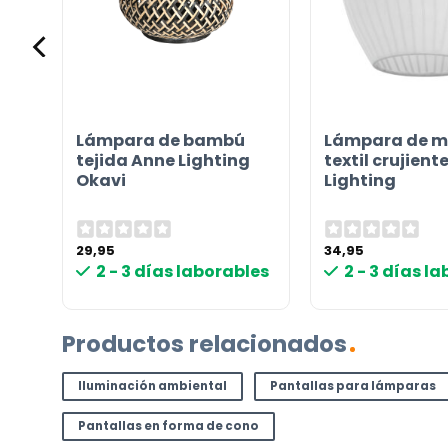
e
Lámpara de bambú
Lámpara de m
tejida Anne Lighting
textil crujient
Okavi
Lighting
29,95
34,95
les
2 - 3 días laborables
2 - 3 días l
Productos relacionados
Iluminación ambiental
Pantallas para lámparas
Pantallas en forma de cono