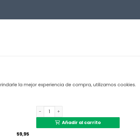
rindarle la mejor experiencia de compra, utilizamos cookies.
Pantalla de lámpara cónica negra Anne Light
Añadir al carrito
59,95