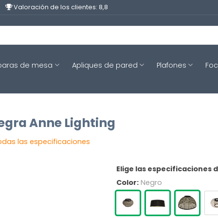
Valoración de los clientes: 8,8
aras de mesa
Apliques de pared
Plafones
Fo
egra Anne Lighting
odas las especificaciones
Elige las especificaciones 
Color:
Negro