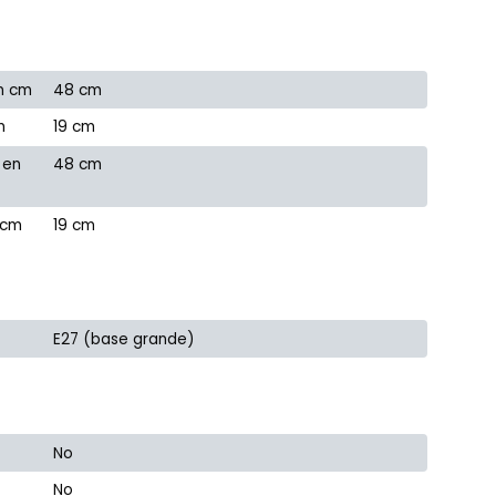
n cm
48 cm
m
19 cm
 en
48 cm
 cm
19 cm
E27 (base grande)
No
No