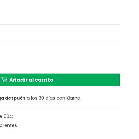
ca negra Anne Lighting cantidad
Añadir al carrito
ga después
a los 30 días con Klarna.
de 50€
clientes