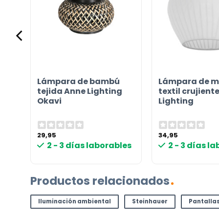
(Obligatorio)
e
Lámpara de bambú
Lámpara de m
tejida Anne Lighting
textil crujient
Okavi
Lighting
Incluido por defecto
Instrucciones en diferentes idiomas
29,95
34,95
Etiqueta energética
les
2 - 3 días laborables
2 - 3 días l
¿TIENES ALGUNA PREGUNTA?
Productos relacionados
Contáctenos. Puede comunicarse con nosotros p
Iluminación ambiental
Steinhauer
Pantalla
correo electrónico a
info@lamparas-en-linea.es
.