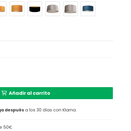
erciopelo verde moderna Steinhauer cantidad
Añadir al carrito
ga después
a los 30 días con Klarna.
de 50€