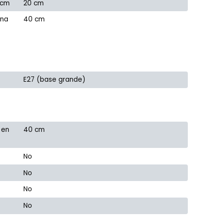
 cm
20 cm
ana
40 cm
E27 (base grande)
 en
40 cm
No
No
No
No