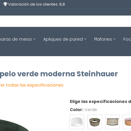
Valoración de los clientes: 8,8
aras de mesa
Apliques de pared
Plafones
Fo
opelo verde moderna Steinhauer
er todas las especificaciones
Elige las especificaciones 
Color:
Verde