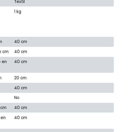
Textil
1 kg
m
40 cm
n cm
40 cm
o en
40 cm
m
20 cm
40 cm
No
 cm
40 cm
 en
40 cm