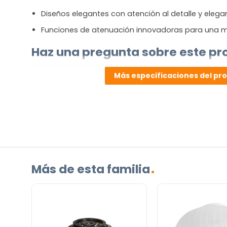
Diseños elegantes con atención al detalle y elega
Funciones de atenuación innovadoras para una m
Haz una pregunta sobre este pr
NOMBRE
Más especificaciones del pr
(OBLIGATORIO)
Nombre
Apellidos
Correo
electrónico
(Obligatorio)
¿Cuál
es
su
Más de esta familia
pregunta
sobre
el
producto?