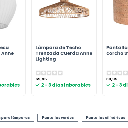
esa
Lámpara de Techo
Pantall
e Anne
Trenzada Cuerda Anne
corcho S
Lighting
69,95
39,95
aborables
2 - 3 días laborables
2 - 3 
or
s para lámparas
Pantallas verdes
Pantallas cilíndricas