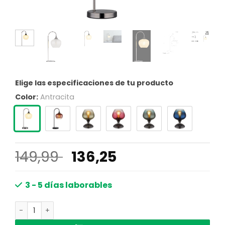
Elige las especificaciones de tu producto
Color:
Antracita
El
El
149,99
136,25
precio
precio
original
actual
3 - 5 días laborables
era:
es:
Lámpara colgante elegante con pantalla de vidrio Maxy 
149,99 €.
136,25 €.