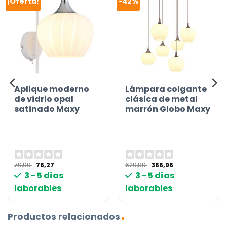
¡Oferta!
-42%
Aplique moderno
Lámpara colgante
de vidrio opal
clásica de metal
satinado Maxy
marrón Globo Maxy
El
El
El
El
79,99
76,27
629,99
366,96
precio
precio
precio
precio
3 - 5 días
3 - 5 días
original
actual
original
actual
era:
es:
era:
es:
laborables
laborables
79,99 €.
76,27 €.
629,99 €.
366,96 €.
Productos relacionados