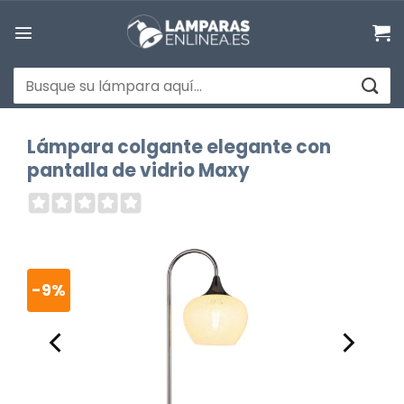
Saltar
al
contenido
Buscar
por:
Lámpara colgante elegante con
pantalla de vidrio Maxy
-9%