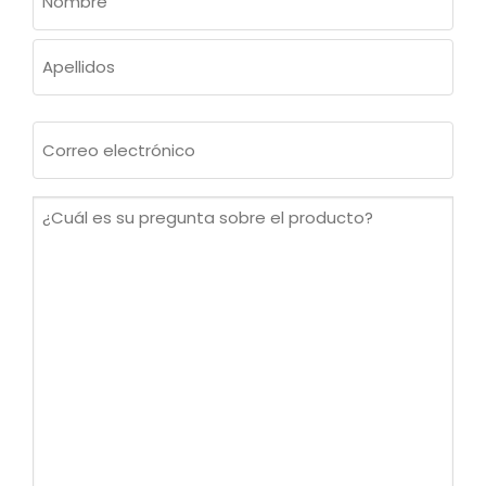
(OBLIGATORIO)
Nombre
Apellidos
Correo
electrónico
(Obligatorio)
¿Cuál
es
su
pregunta
sobre
el
producto?
(Obligatorio)