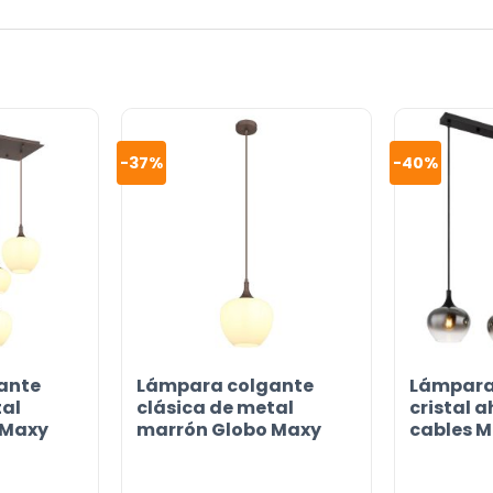
or
-37%
-40%
ante
Lámpara colgante
Lámpara
tal
clásica de metal
cristal 
 Maxy
marrón Globo Maxy
cables 