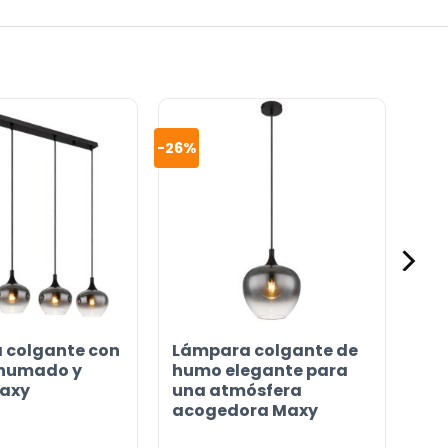
-26%
 colgante con
Lámpara colgante de
ahumado y
humo elegante para
Maxy
una atmósfera
acogedora Maxy