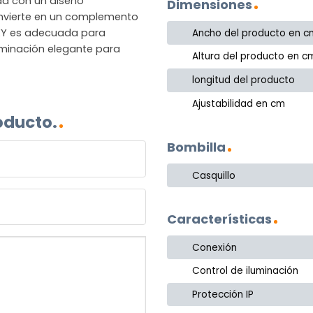
ad con un diseño
Dimensiones
onvierte en un complemento
AXY es adecuada para
Ancho del producto en c
uminación elegante para
Altura del producto en c
longitud del producto
Ajustabilidad en cm
oducto.
Bombilla
Casquillo
Características
Conexión
Control de iluminación
Protección IP