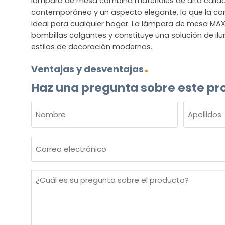
lámpara de mesa combina materiales de alta calid
contemporáneo y un aspecto elegante, lo que la c
ideal para cualquier hogar. La lámpara de mesa M
bombillas colgantes y constituye una solución de il
estilos de decoración modernos.
Ventajas y desventajas
Haz una pregunta sobre este pr
NOMBRE
(OBLIGATORIO)
Nombre
Apellidos
Correo
electrónico
(Obligatorio)
¿Cuál
es
su
pregunta