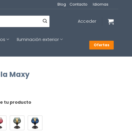
Blog
Contacto
Idiomas
Acceder
cos
Iluminación exterior
Ofertas
ola Maxy
de tu producto