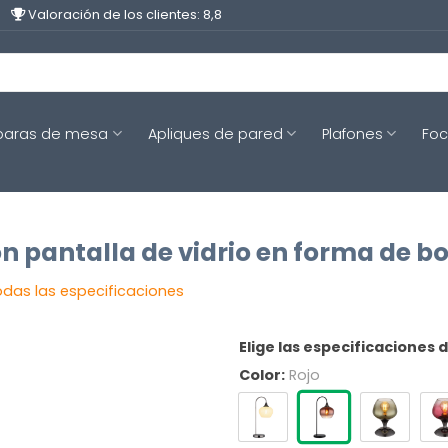
Valoración de los clientes: 8,8
aras de mesa
Apliques de pared
Plafones
Fo
 pantalla de vidrio en forma de b
odas las especificaciones
Elige las especificaciones 
Color:
Rojo