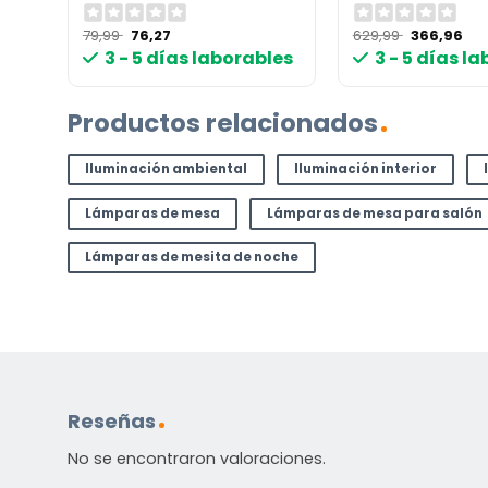
El
El
El
El
79,99
76,27
629,99
366,96
precio
precio
precio
pr
les
3 - 5 días laborables
3 - 5 días l
original
actual
original
act
era:
es:
era:
es:
79,99 €.
76,27 €.
629,99 €.
366
Productos relacionados
Iluminación ambiental
Iluminación interior
Lámparas de mesa
Lámparas de mesa para salón
Lámparas de mesita de noche
Reseñas
No se encontraron valoraciones.