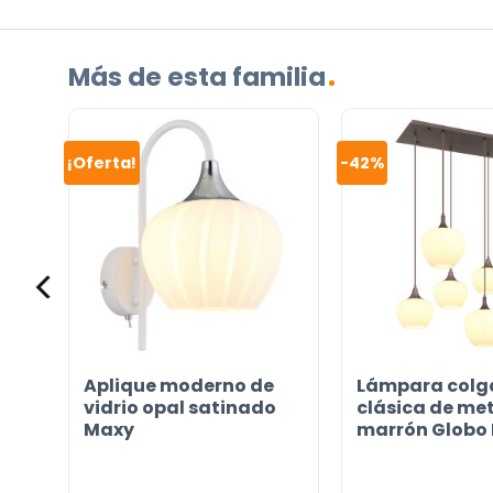
Contáctenos. Puede comunicarse con nosotros p
correo electrónico a
info@lamparas-en-linea.es
.
Más de esta familia
¡Oferta!
-42%
s
Aplique moderno de
Lámpara colg
e
vidrio opal satinado
clásica de me
Maxy
marrón Globo