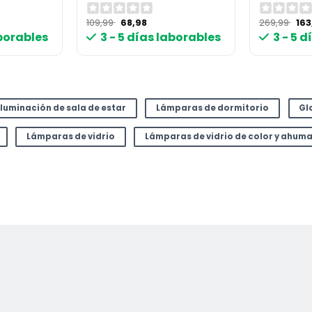
El
El
El
109,99
68,98
269,99
16
ecio
precio
precio
pre
aborables
3 - 5 días laborables
3 - 5 
ual
original
actual
ori
era:
es:
era
,96 €.
109,99 €.
68,98 €.
269
Iluminación de sala de estar
Lámparas de dormitorio
Gl
Lámparas de vidrio
Lámparas de vidrio de color y ahum