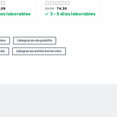
El
El
El
3,09
99,99
74,30
cio
precio
precio
precio
días laborables
3 - 5 días laborables
ginal
actual
original
actual
:
es:
era:
es:
,99 €.
163,09 €.
99,99 €.
74,30 €.
obo
Lámparas de pasillo
ado
Lámparas estilo hotel chic