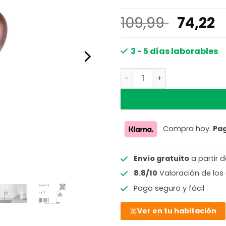
El
E
109,99
74,22
precio
p
origina
a
3 - 5 días laborables
era:
e
Lámpara de mesa elegante 
109,99 
7
Compra hoy.
Pa
Envío gratuito
a partir 
8.8/10
Valoración de los 
Pago seguro y fácil
Ver en tu habitación