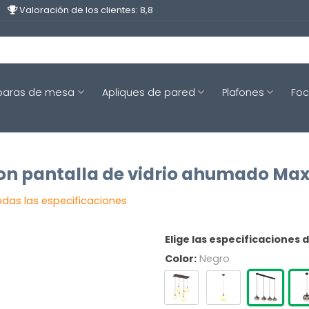
Valoración de los clientes: 8,8
aras de mesa
Apliques de pared
Plafones
Fo
on pantalla de vidrio ahumado Ma
odas las especificaciones
Elige las especificaciones 
Color:
Negro