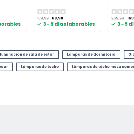
El
El
El
109,99
68,98
269,99
16
ecio
precio
precio
pre
aborables
3 - 5 días laborables
3 - 5 
ual
original
actual
ori
era:
es:
era
,96 €.
109,99 €.
68,98 €.
269
Iluminación de sala de estar
Lámparas de dormitorio
Gl
edor
Lámparas de techo
Lámparas de técho mesa come