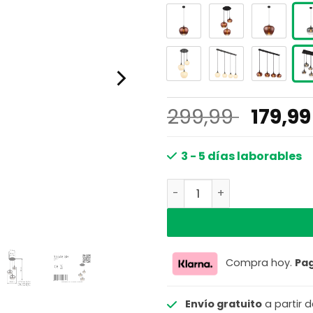
El
299,99
179,9
precio
origin
3 - 5 días laborables
era:
Lámpara colgante elegant
299,99
Compra hoy.
Pa
Envío gratuito
a partir 