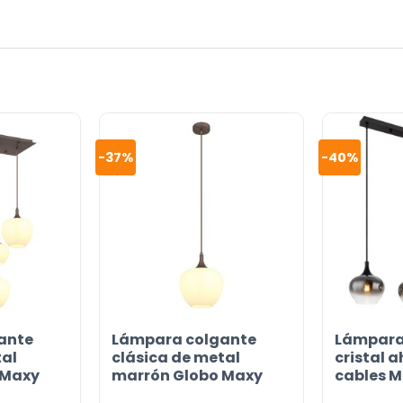
or
-37%
-40%
ante
Lámpara colgante
Lámpara
tal
clásica de metal
cristal 
 Maxy
marrón Globo Maxy
cables 