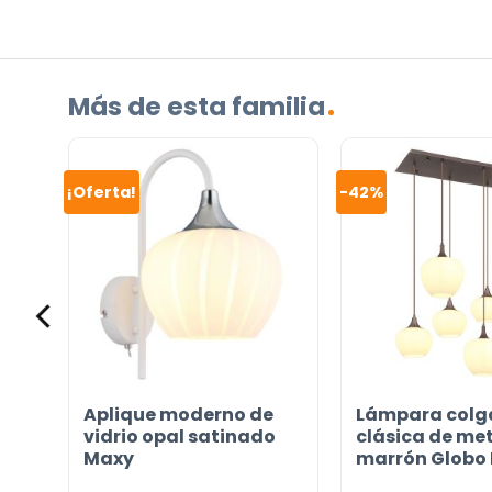
¿TIENES ALGUNA PREGUNTA?
Contáctenos. Puede comunicarse con nosotros p
correo electrónico a
info@lamparas-en-linea.es
.
Más de esta familia
¡Oferta!
-42%
s
Aplique moderno de
Lámpara colg
e
vidrio opal satinado
clásica de me
Maxy
marrón Globo