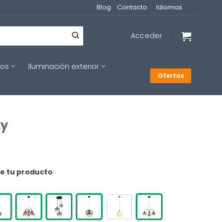
Blog
Contacto
Idiomas
Acceder
cos
Iluminación exterior
Ofertas
xy
de tu producto