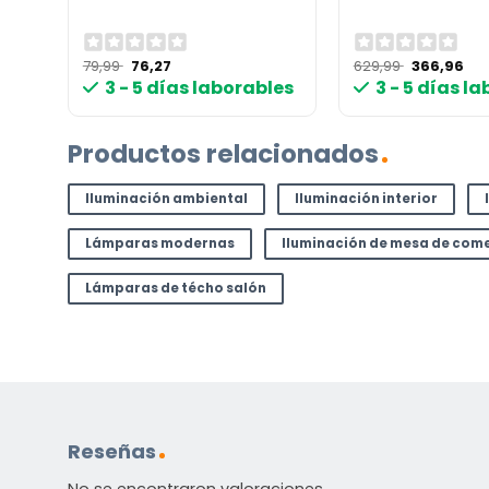
El
El
El
El
79,99
76,27
629,99
366,96
precio
precio
precio
pr
les
3 - 5 días laborables
3 - 5 días l
original
actual
original
act
era:
es:
era:
es:
79,99 €.
76,27 €.
629,99 €.
366
Productos relacionados
Iluminación ambiental
Iluminación interior
Lámparas modernas
Iluminación de mesa de com
Lámparas de técho salón
Reseñas