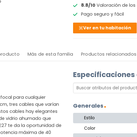
o
8.8/10
Valoración de los 
Pago seguro y fácil
Ver en tu habitación
 producto
Más de esta familia
Productos relacionados
Especificaciones
focal para cualquier
cm, tres cables que varían
Generales
estos cables hay elegantes
Estilo
 de vidrio ahumado que
 E27 te da la oportunidad de
Color
na potencia máxima de 40