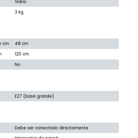
Vidrio
3 kg
n cm
48 cm
m
120 cm
No
E27 (base grande)
Debe ser conectado directamente