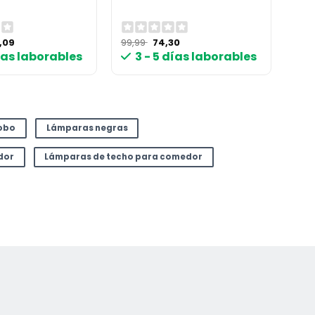
El
El
El
3,09
99,99
74,30
cio
precio
precio
precio
días laborables
3 - 5 días laborables
ginal
actual
original
actual
:
es:
era:
es:
,99 €.
163,09 €.
99,99 €.
74,30 €.
obo
Lámparas negras
dor
Lámparas de techo para comedor