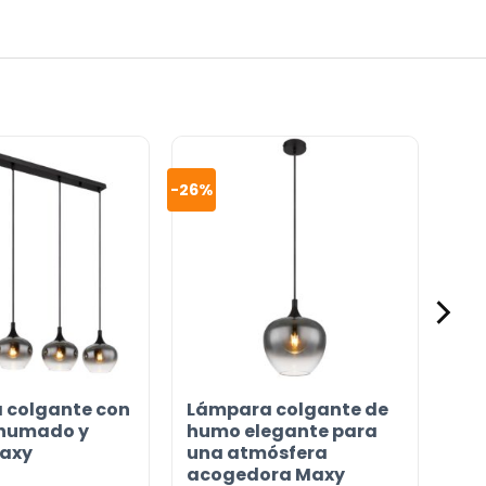
-26%
 colgante con
Lámpara colgante de
ahumado y
humo elegante para
Maxy
una atmósfera
acogedora Maxy