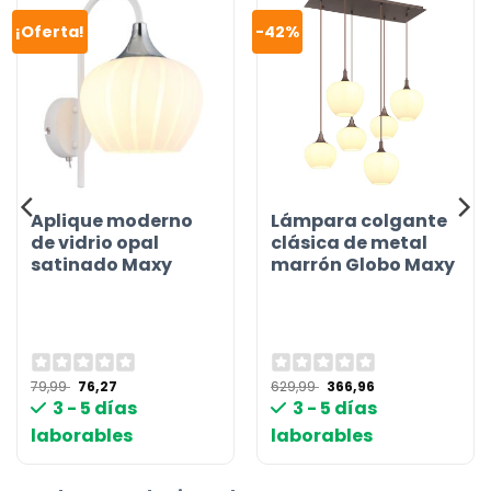
¡Oferta!
-42%
Aplique moderno
Lámpara colgante
de vidrio opal
clásica de metal
satinado Maxy
marrón Globo Maxy
El
El
El
El
79,99
76,27
629,99
366,96
precio
precio
precio
precio
3 - 5 días
3 - 5 días
original
actual
original
actual
era:
es:
era:
es:
laborables
laborables
79,99 €.
76,27 €.
629,99 €.
366,96 €.