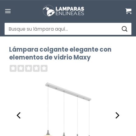
Saltar
al
contenido
Buscar
por:
Lámpara colgante elegante con
elementos de vidrio Maxy