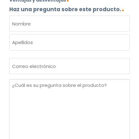
Ventajas y desventajas
Haz una pregunta sobre este producto.
NOMBRE
(OBLIGATORIO)
Nombre
Apellidos
Correo
electrónico
(Obligatorio)
¿Cuál
es
su
pregunta
sobre
el
producto?
(Obligatorio)