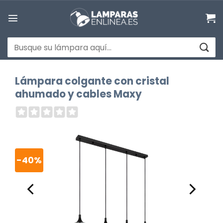
Saltar
al
contenido
Buscar
por:
Lámpara colgante con cristal
ahumado y cables Maxy
-40%