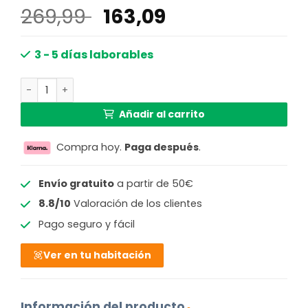
El
El
269,99
163,09
precio
precio
original
actual
3 - 5 días laborables
era:
es:
Lámpara colgante con cristal ahumado y cables Maxy ca
269,99 €.
163,09 €.
Añadir al carrito
Compra hoy.
Paga después
.
Envío gratuito
a partir de 50€
8.8/10
Valoración de los clientes
Pago seguro y fácil
Ver en tu habitación
Información del producto