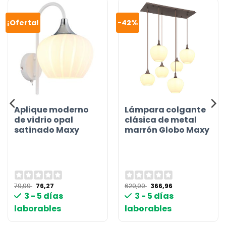
¡Oferta!
-42%
Aplique moderno
Lámpara colgante
de vidrio opal
clásica de metal
satinado Maxy
marrón Globo Maxy
El
El
El
El
79,99
76,27
629,99
366,96
precio
precio
precio
precio
3 - 5 días
3 - 5 días
original
actual
original
actual
era:
es:
era:
es:
laborables
laborables
79,99 €.
76,27 €.
629,99 €.
366,96 €.