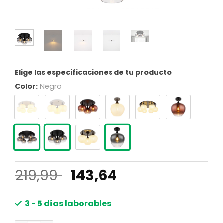
Elige las especificaciones de tu producto
Color:
Negro
El
El
219,99
143,64
precio
precio
original
actual
3 - 5 días laborables
era:
es: