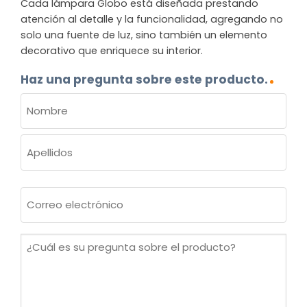
Cada lámpara Globo está diseñada prestando
atención al detalle y la funcionalidad, agregando no
solo una fuente de luz, sino también un elemento
decorativo que enriquece su interior.
Haz una pregunta sobre este producto.
NOMBRE
(OBLIGATORIO)
Nombre
Apellidos
Correo
electrónico
(Obligatorio)
¿Cuál
es
su
pregunta