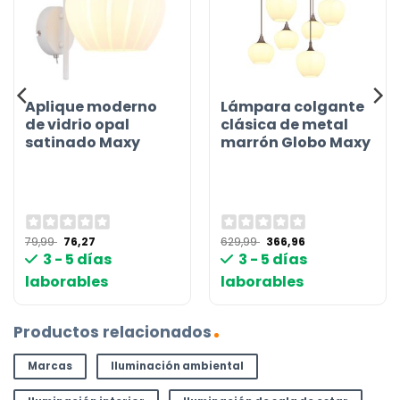
Aplique moderno
Lámpara colgante
de vidrio opal
clásica de metal
satinado Maxy
marrón Globo Maxy
El
El
El
El
79,99
76,27
629,99
366,96
precio
precio
precio
precio
3 - 5 días
3 - 5 días
original
actual
original
actual
era:
es:
era:
es:
laborables
laborables
79,99 €.
76,27 €.
629,99 €.
366,96 €.
Productos relacionados
Marcas
Iluminación ambiental