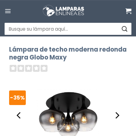
Saltar
al
contenido
Buscar
por:
Lámpara de techo moderna redonda
negra Globo Maxy
-35%