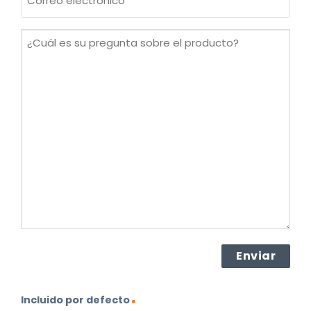
electrónico
(Obligatorio)
¿Cuál
es
su
pregunta
sobre
el
producto?
(Obligatorio)
Incluido por defecto