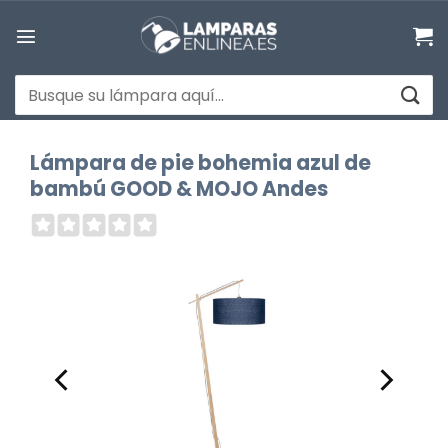
Saltar
al
contenido
Buscar
por:
Lámpara de pie bohemia azul de
bambú GOOD & MOJO Andes