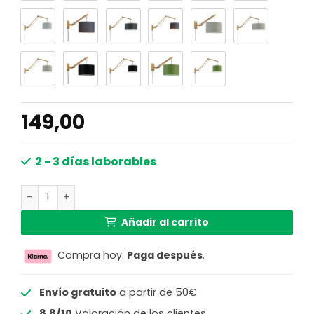
149,00
2 - 3 días laborables
Lámpara de pared blanca doble articulación natural G
Añadir al carrito
Compra hoy.
Paga después
.
Envío gratuito
a partir de 50€
8.8/10
Valoración de los clientes