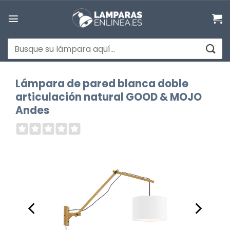
Saltar
al
contenido
Buscar
por:
Lámpara de pared blanca doble
articulación natural GOOD & MOJO
Andes