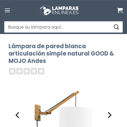
Saltar
al
contenido
Buscar
por:
Lámpara de pared blanca
articulación simple natural GOOD &
MOJO Andes