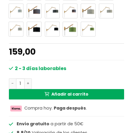
159,00
2 - 3 días laborables
Lámpara de pared blanca articulación simple natural 
Añadir al carrito
Compra hoy.
Paga después
.
Envío gratuito
a partir de 50€
8.8/10
Valoración de los clientes