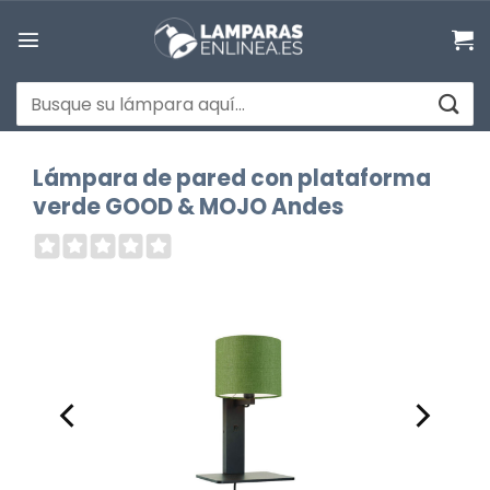
Saltar
al
contenido
Buscar
por:
Lámpara de pared con plataforma
verde GOOD & MOJO Andes