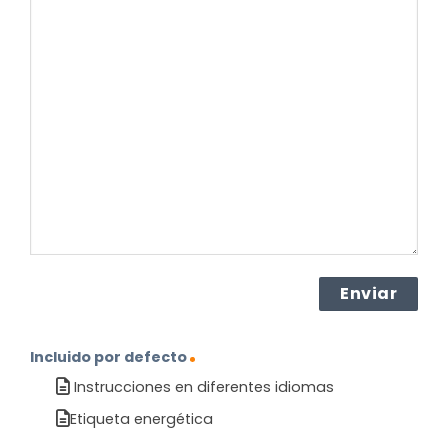
es
su
pregunta
sobre
el
producto?
(Obligatorio)
Incluido por defecto
Instrucciones en diferentes idiomas
Etiqueta energética