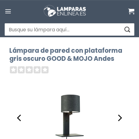
Saltar
al
contenido
Buscar
por:
Lámpara de pared con plataforma
gris oscuro GOOD & MOJO Andes