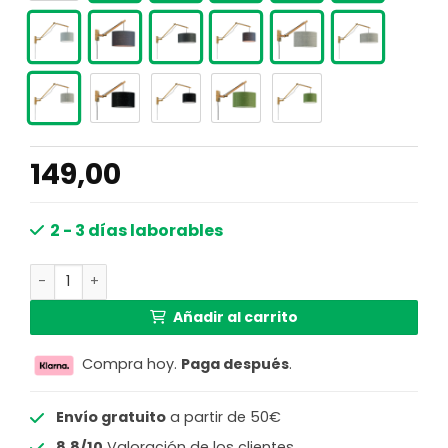
149,00
2 - 3 días laborables
Lámpara de pared gris oscuro doble articulación natur
Añadir al carrito
Compra hoy.
Paga después
.
Envío gratuito
a partir de 50€
8.8/10
Valoración de los clientes