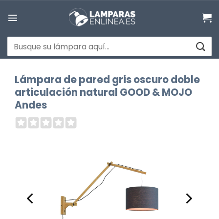
Saltar
al
contenido
Buscar
por:
Lámpara de pared gris oscuro doble
articulación natural GOOD & MOJO
Andes