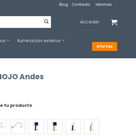
Blog
Contacto
Idiomas
Acceder
cos
Iluminación exterior
Ofertas
 MOJO Andes
de tu producto