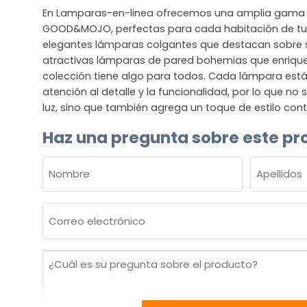
En Lamparas-en-linea ofrecemos una amplia gama 
GOOD&MOJO, perfectas para cada habitación de tu 
elegantes lámparas colgantes que destacan sobre
atractivas lámparas de pared bohemias que enriquec
colección tiene algo para todos. Cada lámpara est
atención al detalle y la funcionalidad, por lo que no
luz, sino que también agrega un toque de estilo co
Haz una pregunta sobre este pr
NOMBRE
(OBLIGATORIO)
Nombre
Apellidos
Correo
electrónico
(Obligatorio)
¿Cuál
es
su