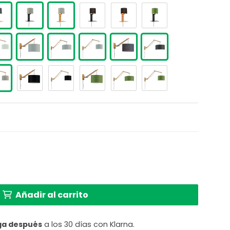
omo doble articulación ancha GOOD & MOJO Andes cant
Añadir al carrito
ga después
a los 30 días con Klarna.