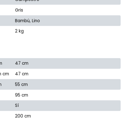
Gris
Bambú, Lino
2 kg
m
47 cm
n cm
47 cm
m
55 cm
95 cm
Sí
200 cm