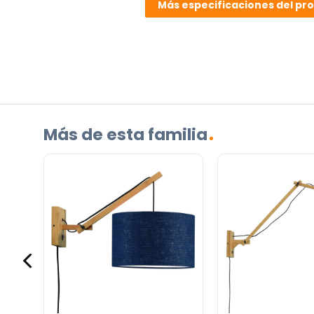
pregunta
Más especificaciones del pr
sobre
el
producto?
(Obligatorio)
Más de esta familia
Incluido por defecto
Instrucciones en diferentes idiomas
Etiqueta energética