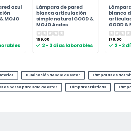
red azul
Lámpara de pared
Lámpara
or
ción
blanca articulación
blanca d
 & MOJO
simple natural GOOD &
articula
MOJO Andes
GOOD & 
159,00
179,00
aborables
2 - 3 días laborables
2 - 3 
interior
Iluminación de sala de estar
Lámparas de dormi
es de pared para sala de estar
Lámparas rústicas
Lámpa