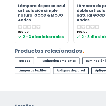
¿TIENES ALGUNA PREGUNTA?
Lámpara de pared azul
Lámpara de pa
Contáctenos. Puede comunicarse con nosotros p
no
articulación simple
doble articula
s
natural GOOD & MOJO
natural GOOD
correo electrónico a
info@lamparas-en-linea.es
.
Andes
Andes
159,00
149,00
les
2 - 3 días laborables
2 - 3 días l
Productos relacionados
Marcas
Iluminación ambiental
Iluminación 
Lámparas textiles
Apliques de pared
Apliqu
Reseñas