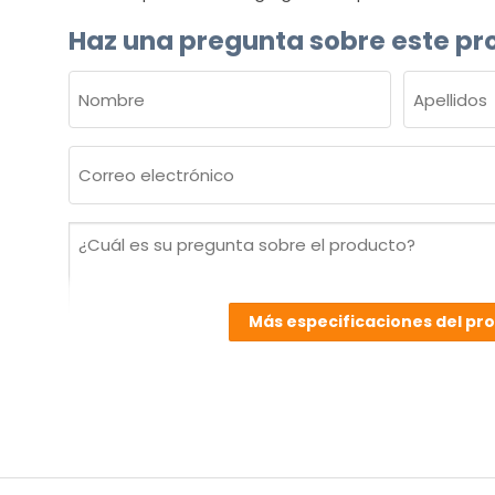
Haz una pregunta sobre este pr
NOMBRE
(OBLIGATORIO)
Nombre
Apellidos
Correo
electrónico
(Obligatorio)
¿Cuál
es
su
pregunta
Más especificaciones del pr
sobre
el
producto?
(Obligatorio)