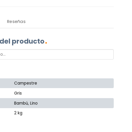
Reseñas
 del producto
Campestre
Gris
Bambú, Lino
2 kg