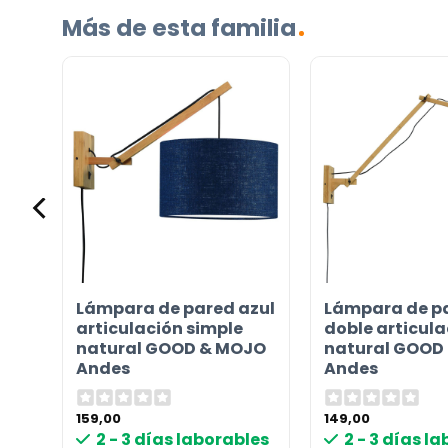
Más de esta familia
Incluido por defecto
Instrucciones en diferentes idiomas
Etiqueta energética
¿TIENES ALGUNA PREGUNTA?
Lámpara de pared azul
Lámpara de pa
Contáctenos. Puede comunicarse con nosotros p
o
articulación simple
doble articula
s
natural GOOD & MOJO
natural GOOD
correo electrónico a
info@lamparas-en-linea.es
.
Andes
Andes
159,00
149,00
les
2 - 3 días laborables
2 - 3 días l