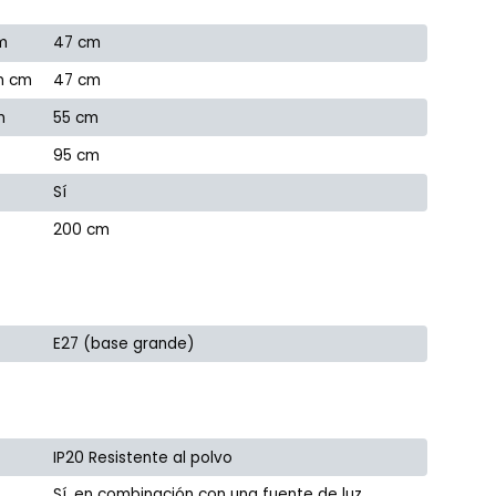
m
47 cm
n cm
47 cm
m
55 cm
95 cm
Sí
200 cm
E27 (base grande)
IP20 Resistente al polvo
Sí, en combinación con una fuente de luz