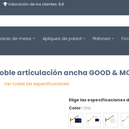
Valoración de los clientes: 8,8
aras de mesa
Apliques de pared
Plafones
Fo
doble articulación ancha GOOD & 
Ver todas las especificaciones
Elige las especificaciones 
Color:
Gris