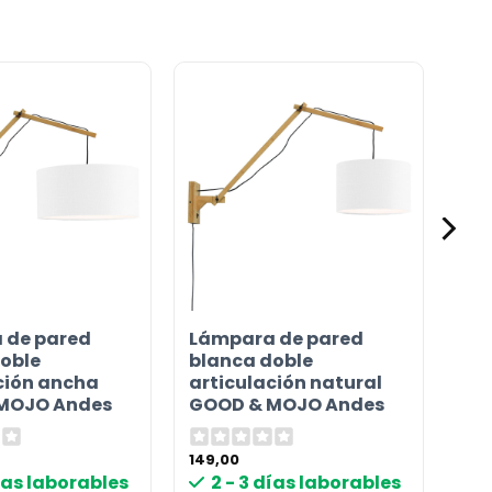
 de pared
Lámpara de pared
oble
blanca doble
ción ancha
articulación natural
MOJO Andes
GOOD & MOJO Andes
149,00
días laborables
2 - 3 días laborables