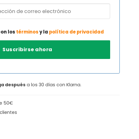
con los
términos
y la
política de privacidad
ga después
a los 30 días con Klarna.
de 50€
clientes