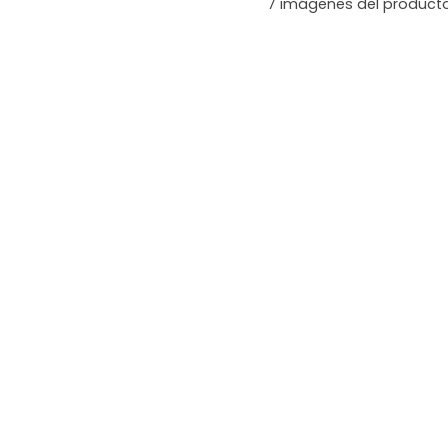
7
imágenes del product