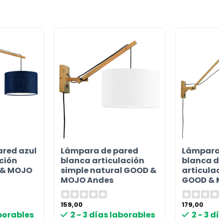
red azul
Lámpara de pared
Lámpara
or
ción
blanca articulación
blanca d
 & MOJO
simple natural GOOD &
articula
MOJO Andes
GOOD & 
159,00
179,00
aborables
2 - 3 días laborables
2 - 3 