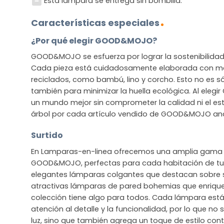
Esta lámpara se entrega sin bombilla.
Características especiales
¿Por qué elegir GOOD&MOJO?
GOOD&MOJO se esfuerza por lograr la sostenibilidad s
Cada pieza está cuidadosamente elaborada con mat
reciclados, como bambú, lino y corcho. Esto no es sól
también para minimizar la huella ecológica. Al ele
un mundo mejor sin comprometer la calidad ni el est
árbol por cada artículo vendido de GOOD&MOJO and 
Surtido
En Lamparas-en-linea ofrecemos una amplia gama 
GOOD&MOJO, perfectas para cada habitación de tu 
elegantes lámparas colgantes que destacan sobre
atractivas lámparas de pared bohemias que enriquec
colección tiene algo para todos. Cada lámpara est
atención al detalle y la funcionalidad, por lo que no
luz, sino que también agrega un toque de estilo co