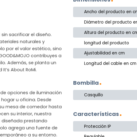
Ancho del producto en c
Diámetro del producto e
Altura del producto en c
in sacrificar el diseño.
eriales naturales y
longitud del producto
o por el valor estético, sino
Ajustabilidad en cm
gir GOOD&MOJO contribuyes a
ilo. Además, se planta un
Longitud del cable en cm
It’s About RoMi.
Bombilla
de opciones de iluminación
Casquillo
hogar u oficina. Desde
 su mesa de comedor hasta
Características
en su interior, nuestra
á diseñada prestando
Protección IP
 solo agrega una fuente de
ntemporáneo a su entorno.
Regulable