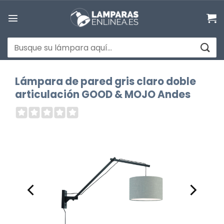
Saltar
al
contenido
Buscar
por:
Lámpara de pared gris claro doble
articulación GOOD & MOJO Andes