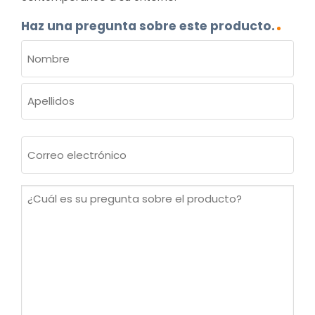
Haz una pregunta sobre este producto.
NOMBRE
(OBLIGATORIO)
Nombre
Apellidos
Correo
electrónico
(Obligatorio)
¿Cuál
es
su
pregunta
sobre
el
producto?