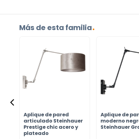
¿TIENES ALGUNA PREGUNTA?
Contáctenos. Puede comunicarse con nosotros p
correo electrónico a
info@lamparas-en-linea.es
.
Más de esta familia
Aplique de pared
Aplique de pa
articulado Steinhauer
moderno negr
Prestige chic acero y
Steinhauer G
plateado