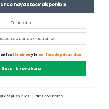
ando haya stock disponible
con los
términos
y la
política de privacidad
ga después
a los 30 días con Klarna.