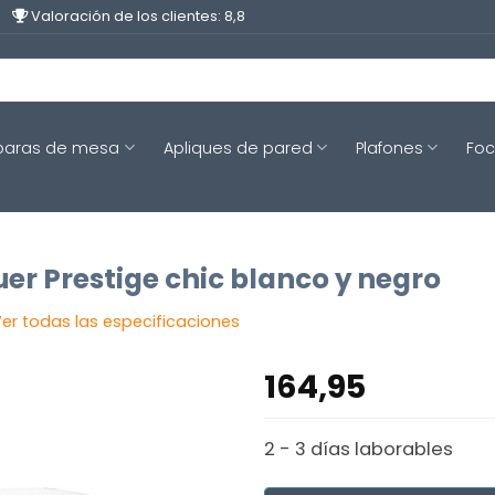
Valoración de los clientes: 8,8
aras de mesa
Apliques de pared
Plafones
Fo
er Prestige chic blanco y negro
er todas las especificaciones
164,95
2 - 3 días laborables