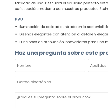
facilidad de uso. Descubra el equilibrio perfecto entre
sofisticación moderna con nuestros productos Stein
PVU
Iluminación de calidad centrada en la sostenibili
Diseños elegantes con atención al detalle y elega
Funciones de atenuación innovadoras para una m
Haz una pregunta sobre este pr
NOMBRE
(OBLIGATORIO)
Nombre
Apellidos
Correo
electrónico
(Obligatorio)
¿Cuál
es
su