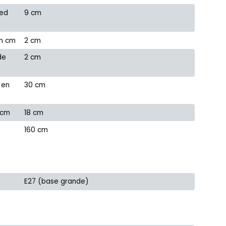
red
9 cm
en cm
2 cm
de
2 cm
 en
30 cm
 cm
18 cm
160 cm
E27 (base grande)