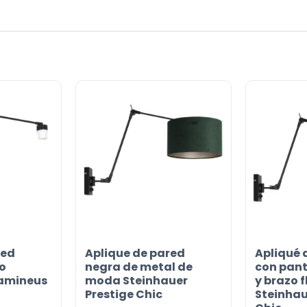
or
red
Aplique de pared
Apliqué 
o
negra de metal de
con pant
ramineus
moda Steinhauer
y brazo f
Prestige Chic
Steinhau