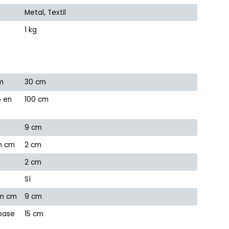
Metal, Textil
1 kg
m
30 cm
o en
100 cm
9 cm
en cm
2 cm
2 cm
Sí
en cm
9 cm
 base
15 cm