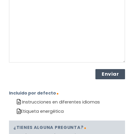
pregunta
sobre
el
producto?
(Obligatorio)
Incluido por defecto
Instrucciones en diferentes idiomas
Etiqueta energética
¿TIENES ALGUNA PREGUNTA?