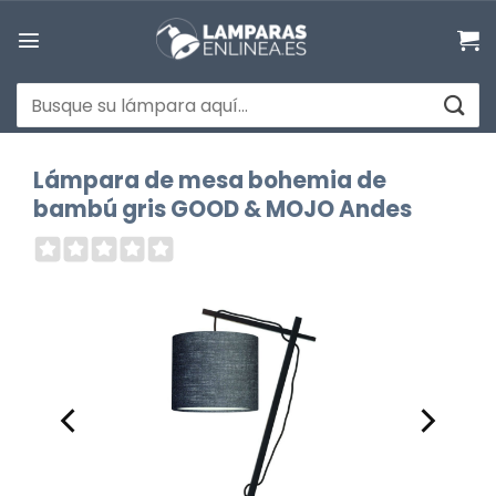
Saltar
al
contenido
Buscar
por:
Lámpara de mesa bohemia de
bambú gris GOOD & MOJO Andes